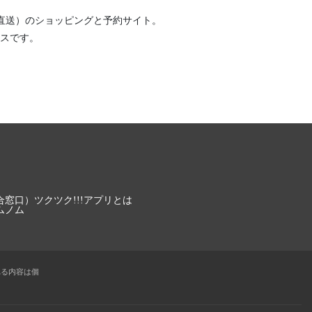
直送）
のショッピングと予約サイト。
スです。
合窓口）
ツクツク!!!アプリとは
ムノム
れる内容は個