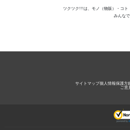
ツクツク!!!は、
モノ（物販）
・
コト
みんなで
サイトマップ
個人情報保護方
ご意