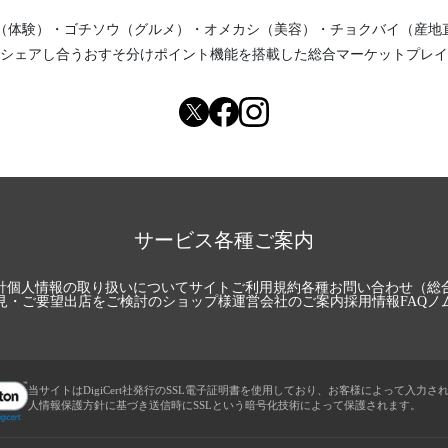
（体験）
・
ゴチソウ（グルメ）
・
オメカシ（美容）
・
チョクバイ（産地
シェアし合う
おすそ分けポイント機能
を搭載した総合マーケットプレイ
サービス各種ご案内
針
個人情報の取り扱いについて
サイトご利用規約
各種お問い合わせ（総
見・ご要望
出店をご検討のショップ様
運営会社のご案内
採用情報
FAQ
ノ
当サイトはDigiCert社発行のSSL電子証明書を使用しており、お客様によって入力さ
人情報保護方針に基づき送信時にSSLという暗号化技術によって保護されます。