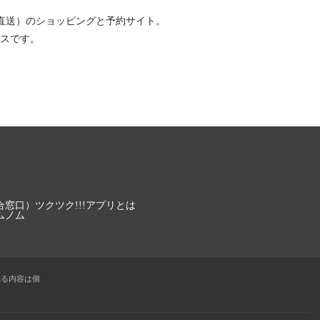
直送）
のショッピングと予約サイト。
スです。
合窓口）
ツクツク!!!アプリとは
ムノム
れる内容は個