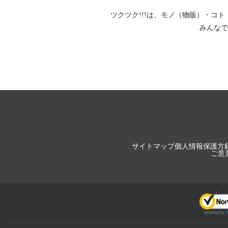
ツクツク!!!は、
モノ（物販）
・
コト
みんなで
サイトマップ
個人情報保護方
ご意