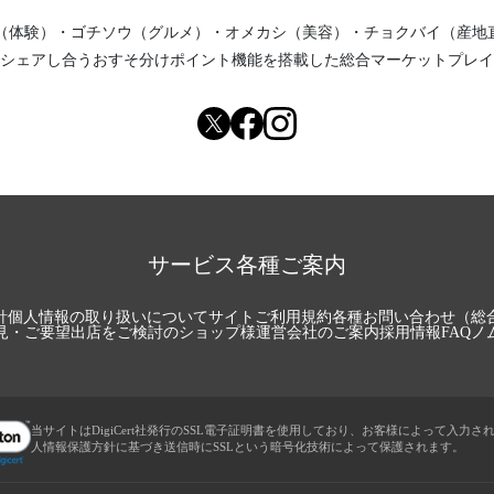
（体験）
・
ゴチソウ（グルメ）
・
オメカシ（美容）
・
チョクバイ（産地
シェアし合う
おすそ分けポイント機能
を搭載した総合マーケットプレイ
サービス各種ご案内
針
個人情報の取り扱いについて
サイトご利用規約
各種お問い合わせ（総
見・ご要望
出店をご検討のショップ様
運営会社のご案内
採用情報
FAQ
ノ
当サイトはDigiCert社発行のSSL電子証明書を使用しており、お客様によって入力さ
人情報保護方針に基づき送信時にSSLという暗号化技術によって保護されます。