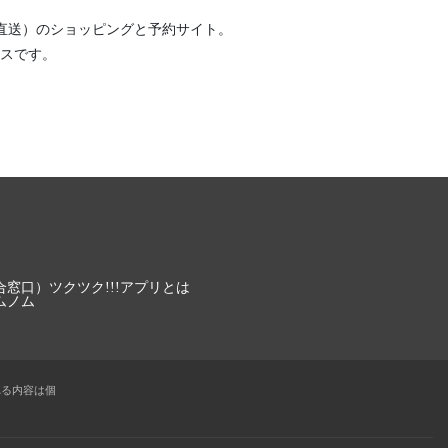
直送）
のショッピングと予約サイト。
スです。
合窓口）
ツクツク!!!アプリとは
ムノム
れる内容は個