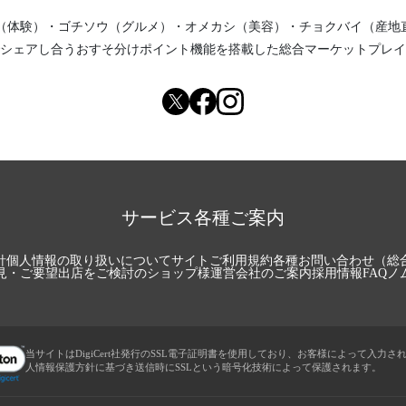
（体験）
・
ゴチソウ（グルメ）
・
オメカシ（美容）
・
チョクバイ（産地
シェアし合う
おすそ分けポイント機能
を搭載した総合マーケットプレイ
サービス各種ご案内
針
個人情報の取り扱いについて
サイトご利用規約
各種お問い合わせ（総
見・ご要望
出店をご検討のショップ様
運営会社のご案内
採用情報
FAQ
ノ
当サイトはDigiCert社発行のSSL電子証明書を使用しており、お客様によって入力さ
人情報保護方針に基づき送信時にSSLという暗号化技術によって保護されます。