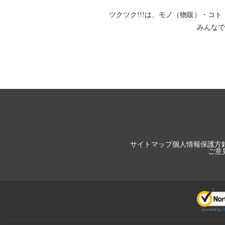
ツクツク!!!は、
モノ（物販）
・
コト
みんなで
サイトマップ
個人情報保護方
ご意