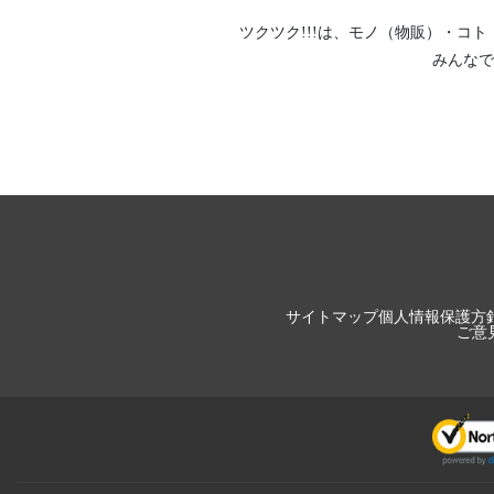
ツクツク!!!は、
モノ（物販）
・
コト
みんなで
サイトマップ
個人情報保護方
ご意