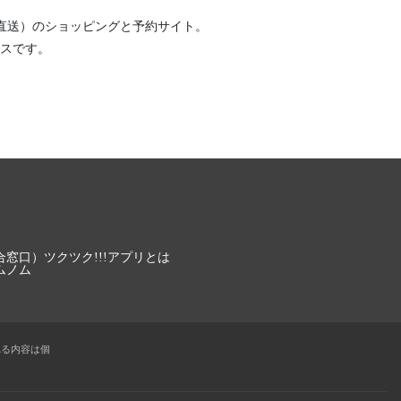
直送）
のショッピングと予約サイト。
スです。
合窓口）
ツクツク!!!アプリとは
ムノム
れる内容は個