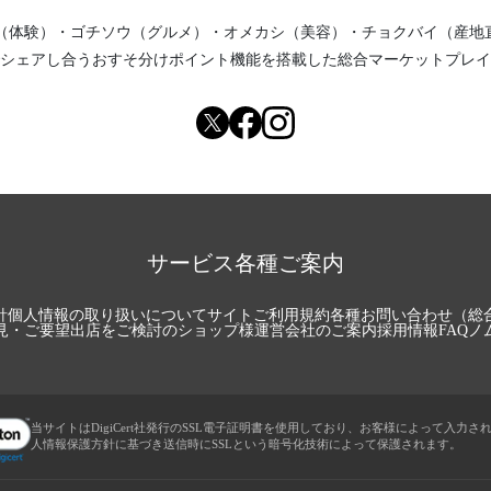
（体験）
・
ゴチソウ（グルメ）
・
オメカシ（美容）
・
チョクバイ（産地
シェアし合う
おすそ分けポイント機能
を搭載した総合マーケットプレイ
サービス各種ご案内
針
個人情報の取り扱いについて
サイトご利用規約
各種お問い合わせ（総
見・ご要望
出店をご検討のショップ様
運営会社のご案内
採用情報
FAQ
ノ
当サイトはDigiCert社発行のSSL電子証明書を使用しており、お客様によって入力さ
人情報保護方針に基づき送信時にSSLという暗号化技術によって保護されます。