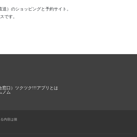
直送）
のショッピングと予約サイト。
スです。
合窓口）
ツクツク!!!アプリとは
ムノム
れる内容は個