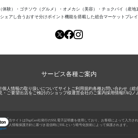
（体験）
・
ゴチソウ（グルメ）
・
オメカシ（美容）
・
チョクバイ（産地
シェアし合う
おすそ分けポイント機能
を搭載した総合マーケットプレイ
サービス各種ご案内
針
個人情報の取り扱いについて
サイトご利用規約
各種お問い合わせ（総
見・ご要望
出店をご検討のショップ様
運営会社のご案内
採用情報
FAQ
ノ
当サイトはDigiCert社発行のSSL電子証明書を使用しており、お客様によって入力さ
人情報保護方針に基づき送信時にSSLという暗号化技術によって保護されます。