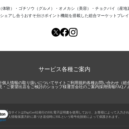
（体験）
・
ゴチソウ（グルメ）
・
オメカシ（美容）
・
チョクバイ（産地
シェアし合う
おすそ分けポイント機能
を搭載した総合マーケットプレイ
サービス各種ご案内
針
個人情報の取り扱いについて
サイトご利用規約
各種お問い合わせ（総
見・ご要望
出店をご検討のショップ様
運営会社のご案内
採用情報
FAQ
ノ
当サイトはDigiCert社発行のSSL電子証明書を使用しており、お客様によって入力さ
人情報保護方針に基づき送信時にSSLという暗号化技術によって保護されます。