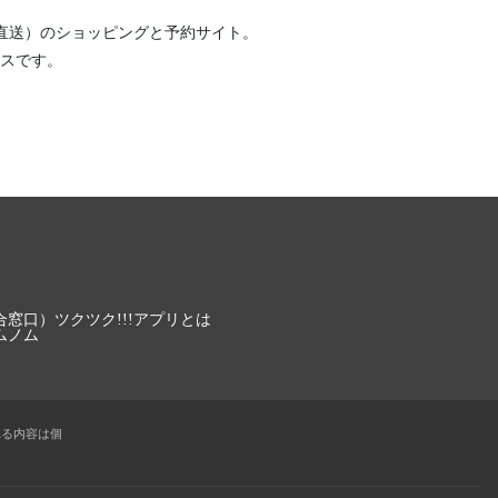
直送）
のショッピングと予約サイト。
スです。
合窓口）
ツクツク!!!アプリとは
ムノム
れる内容は個