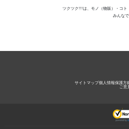
ツクツク!!!は、
モノ（物販）
・
コト
みんなで
サイトマップ
個人情報保護方
ご意