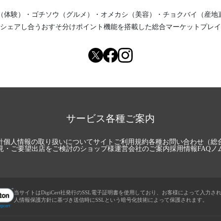
（体験）
・
ゴチソウ（グルメ）
・
オメカシ（美容）
・
チョクバイ（産地
シェアし合う
おすそ分けポイント機能
を搭載した総合マーケットプレイ
サービス各種ご案内
針
個人情報の取り扱いについて
サイトご利用規約
各種お問い合わせ（総
見・ご要望
出店をご検討のショップ様
運営会社のご案内
採用情報
FAQ
ノ
当サイトはDigiCert社発行のSSL電子証明書を使用しており、お客様によって入力さ
人情報保護方針に基づき送信時にSSLという暗号化技術によって保護されます。