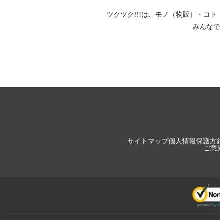
ツクツク!!!は、
モノ（物販）
・
コト
みんなで
サイトマップ
個人情報保護方
ご意