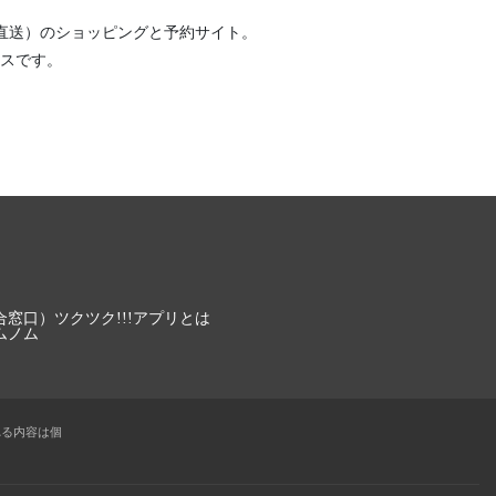
直送）
のショッピングと予約サイト。
スです。
合窓口）
ツクツク!!!アプリとは
ムノム
れる内容は個