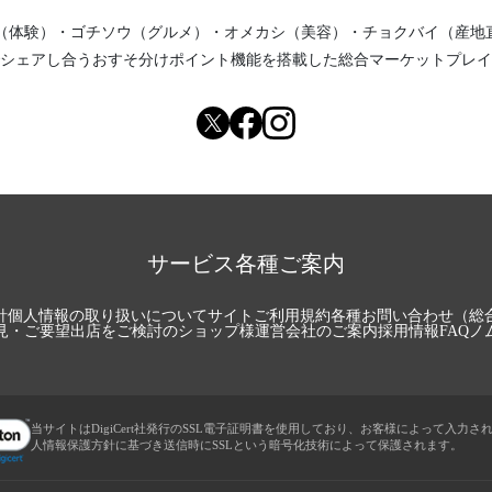
（体験）
・
ゴチソウ（グルメ）
・
オメカシ（美容）
・
チョクバイ（産地
シェアし合う
おすそ分けポイント機能
を搭載した総合マーケットプレイ
サービス各種ご案内
針
個人情報の取り扱いについて
サイトご利用規約
各種お問い合わせ（総
見・ご要望
出店をご検討のショップ様
運営会社のご案内
採用情報
FAQ
ノ
当サイトはDigiCert社発行のSSL電子証明書を使用しており、お客様によって入力さ
人情報保護方針に基づき送信時にSSLという暗号化技術によって保護されます。