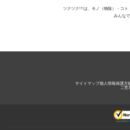
ツクツク!!!は、
モノ（物販）
・
コト
みんなで
サイトマップ
個人情報保護方
ご意