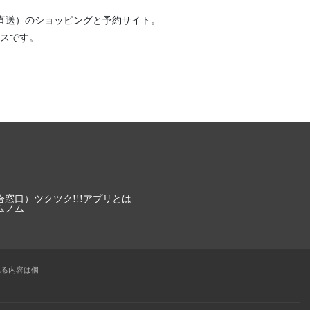
直送）
のショッピングと予約サイト。
スです。
合窓口）
ツクツク!!!アプリとは
ムノム
れる内容は個