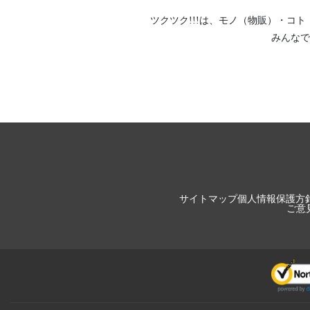
ツクツク!!!は、
モノ（物販）
・
コト
みんなで
サイトマップ
個人情報保護方
ご意