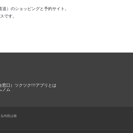
直送）
のショッピングと予約サイト。
スです。
合窓口）
ツクツク!!!アプリとは
ムノム
れる内容は個