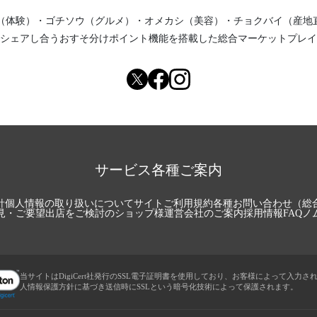
（体験）
・
ゴチソウ（グルメ）
・
オメカシ（美容）
・
チョクバイ（産地
シェアし合う
おすそ分けポイント機能
を搭載した総合マーケットプレイ
サービス各種ご案内
針
個人情報の取り扱いについて
サイトご利用規約
各種お問い合わせ（総
見・ご要望
出店をご検討のショップ様
運営会社のご案内
採用情報
FAQ
ノ
当サイトはDigiCert社発行のSSL電子証明書を使用しており、お客様によって入力さ
人情報保護方針に基づき送信時にSSLという暗号化技術によって保護されます。