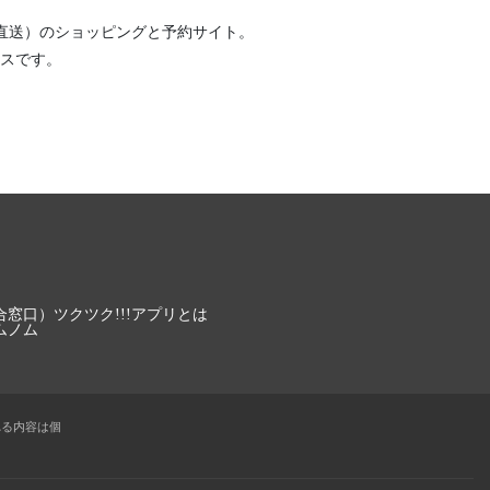
直送）
のショッピングと予約サイト。
スです。
合窓口）
ツクツク!!!アプリとは
ムノム
れる内容は個