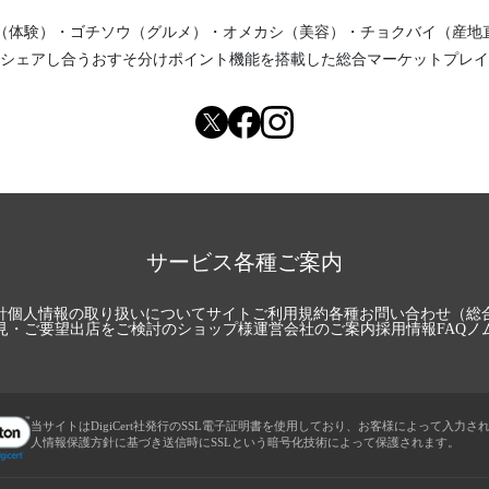
（体験）
・
ゴチソウ（グルメ）
・
オメカシ（美容）
・
チョクバイ（産地
シェアし合う
おすそ分けポイント機能
を搭載した総合マーケットプレイ
サービス各種ご案内
針
個人情報の取り扱いについて
サイトご利用規約
各種お問い合わせ（総
見・ご要望
出店をご検討のショップ様
運営会社のご案内
採用情報
FAQ
ノ
当サイトはDigiCert社発行のSSL電子証明書を使用しており、お客様によって入力さ
人情報保護方針に基づき送信時にSSLという暗号化技術によって保護されます。