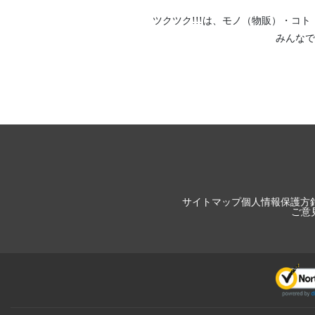
ツクツク!!!は、
モノ（物販）
・
コト
みんなで
サイトマップ
個人情報保護方
ご意