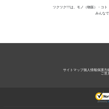
ツクツク!!!は、
モノ（物販）
・
コト
みんなで
サイトマップ
個人情報保護方
ご意