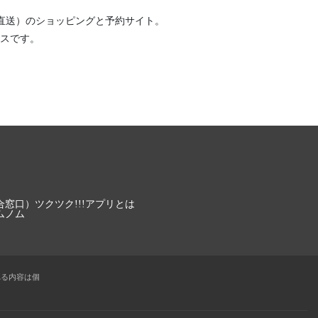
直送）
のショッピングと予約サイト。
スです。
合窓口）
ツクツク!!!アプリとは
ムノム
れる内容は個