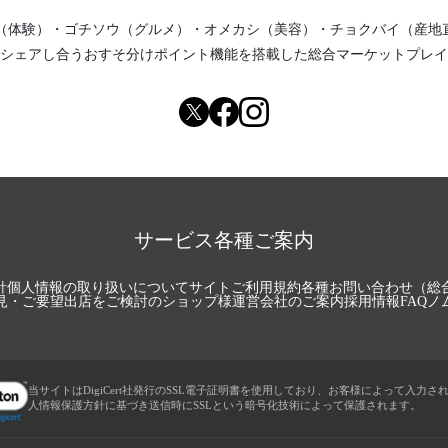
（体験）
・
ゴチソウ（グルメ）
・
オメカシ（美容）
・
チョクバイ（産地
シェアし合う
おすそ分けポイント機能
を搭載した総合マーケットプレイ
サービス各種ご案内
針
個人情報の取り扱いについて
サイトご利用規約
各種お問い合わせ（総
見・ご要望
出店をご検討のショップ様
運営会社のご案内
採用情報
FAQ
ノ
当サイトはDigiCert社発行のSSL電子証明書を使用しており、お客様によって入力さ
人情報保護方針に基づき送信時にSSLという暗号化技術によって保護されます。