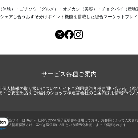
（体験）
・
ゴチソウ（グルメ）
・
オメカシ（美容）
・
チョクバイ（産地
シェアし合う
おすそ分けポイント機能
を搭載した総合マーケットプレイ
サービス各種ご案内
針
個人情報の取り扱いについて
サイトご利用規約
各種お問い合わせ（総
見・ご要望
出店をご検討のショップ様
運営会社のご案内
採用情報
FAQ
ノ
当サイトはDigiCert社発行のSSL電子証明書を使用しており、お客様によって入力さ
人情報保護方針に基づき送信時にSSLという暗号化技術によって保護されます。