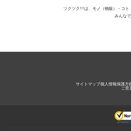
ツクツク!!!は、
モノ（物販）
・
コト
みんなで
サイトマップ
個人情報保護方
ご意