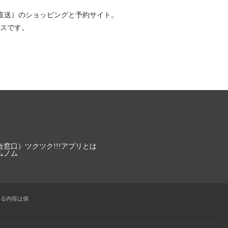
直送）
のショッピングと予約サイト。
スです。
合窓口）
ツクツク!!!アプリとは
ムノム
れる内容は個