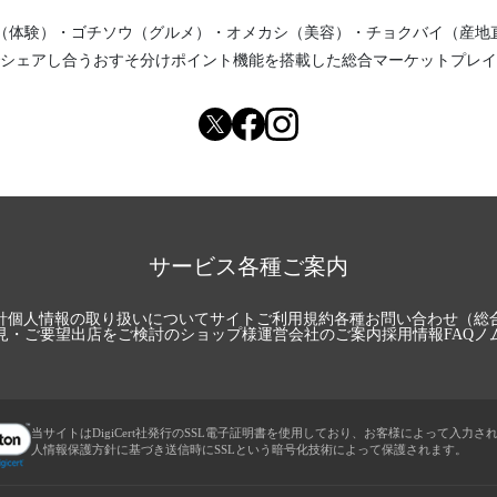
（体験）
・
ゴチソウ（グルメ）
・
オメカシ（美容）
・
チョクバイ（産地
シェアし合う
おすそ分けポイント機能
を搭載した総合マーケットプレイ
サービス各種ご案内
針
個人情報の取り扱いについて
サイトご利用規約
各種お問い合わせ（総
見・ご要望
出店をご検討のショップ様
運営会社のご案内
採用情報
FAQ
ノ
当サイトはDigiCert社発行のSSL電子証明書を使用しており、お客様によって入力さ
人情報保護方針に基づき送信時にSSLという暗号化技術によって保護されます。