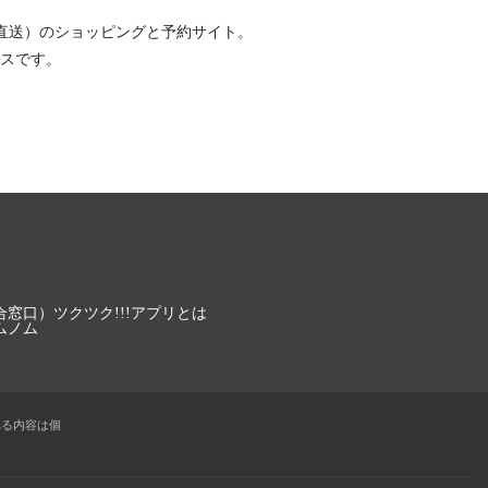
直送）
のショッピングと予約サイト。
スです。
合窓口）
ツクツク!!!アプリとは
ムノム
れる内容は個