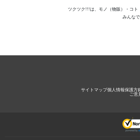
ツクツク!!!は、
モノ（物販）
・
コト
みんなで
サイトマップ
個人情報保護方
ご意