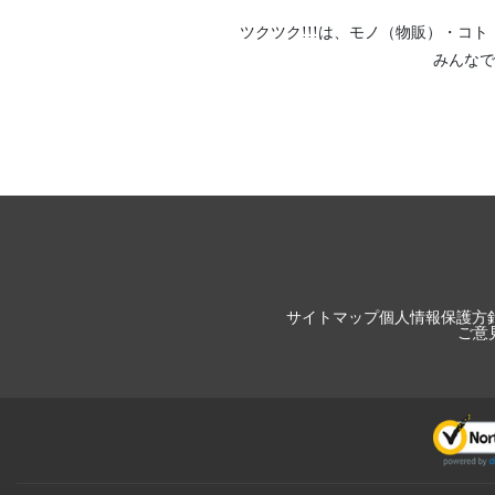
ツクツク!!!は、
モノ（物販）
・
コト
みんなで
サイトマップ
個人情報保護方
ご意