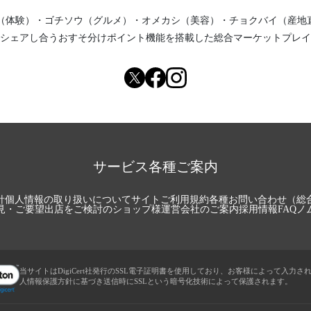
（体験）
・
ゴチソウ（グルメ）
・
オメカシ（美容）
・
チョクバイ（産地
シェアし合う
おすそ分けポイント機能
を搭載した総合マーケットプレイ
サービス各種ご案内
針
個人情報の取り扱いについて
サイトご利用規約
各種お問い合わせ（総
見・ご要望
出店をご検討のショップ様
運営会社のご案内
採用情報
FAQ
ノ
当サイトはDigiCert社発行のSSL電子証明書を使用しており、お客様によって入力さ
人情報保護方針に基づき送信時にSSLという暗号化技術によって保護されます。