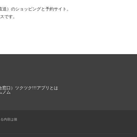
直送）
のショッピングと予約サイト。
スです。
合窓口）
ツクツク!!!アプリとは
ムノム
れる内容は個