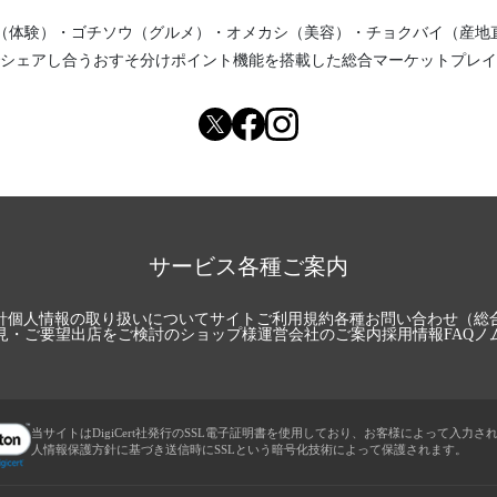
（体験）
・
ゴチソウ（グルメ）
・
オメカシ（美容）
・
チョクバイ（産地
シェアし合う
おすそ分けポイント機能
を搭載した総合マーケットプレイ
サービス各種ご案内
針
個人情報の取り扱いについて
サイトご利用規約
各種お問い合わせ（総
見・ご要望
出店をご検討のショップ様
運営会社のご案内
採用情報
FAQ
ノ
当サイトはDigiCert社発行のSSL電子証明書を使用しており、お客様によって入力さ
人情報保護方針に基づき送信時にSSLという暗号化技術によって保護されます。