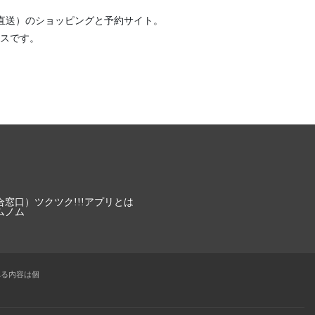
直送）
のショッピングと予約サイト。
スです。
合窓口）
ツクツク!!!アプリとは
ムノム
れる内容は個