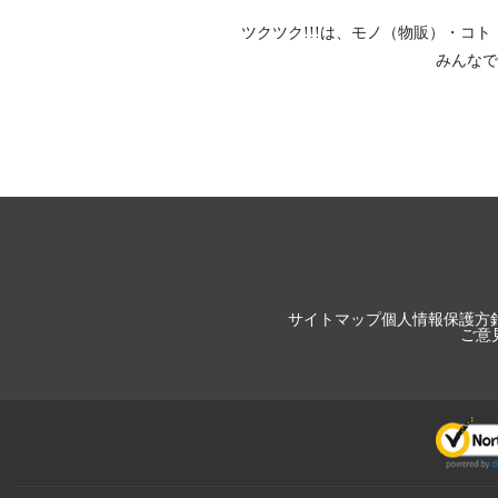
ツクツク!!!は、
モノ（物販）
・
コト
みんなで
サイトマップ
個人情報保護方
ご意