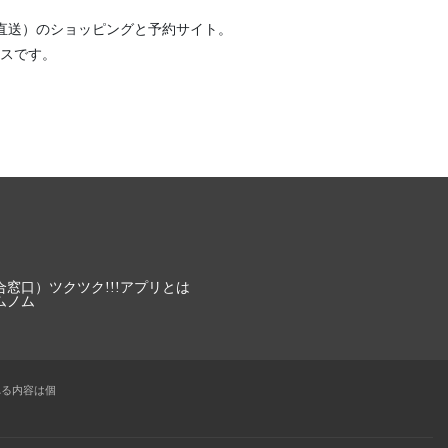
直送）
のショッピングと予約サイト。
スです。
合窓口）
ツクツク!!!アプリとは
ムノム
れる内容は個