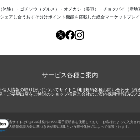
（体験）
・
ゴチソウ（グルメ）
・
オメカシ（美容）
・
チョクバイ（産地
シェアし合う
おすそ分けポイント機能
を搭載した総合マーケットプレイ
サービス各種ご案内
針
個人情報の取り扱いについて
サイトご利用規約
各種お問い合わせ（総
見・ご要望
出店をご検討のショップ様
運営会社のご案内
採用情報
FAQ
ノ
当サイトはDigiCert社発行のSSL電子証明書を使用しており、お客様によって入力さ
人情報保護方針に基づき送信時にSSLという暗号化技術によって保護されます。