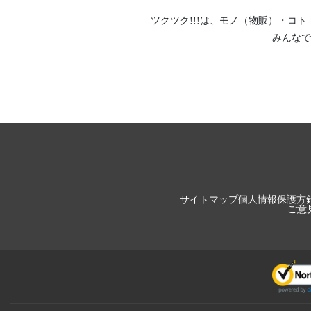
ツクツク!!!は、
モノ（物販）
・
コト
みんなで
サイトマップ
個人情報保護方
ご意