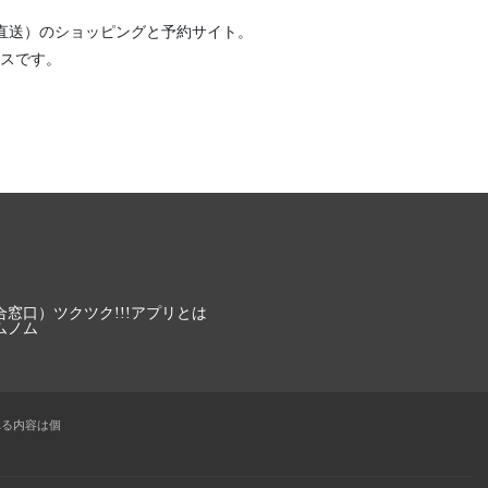
直送）
のショッピングと予約サイト。
スです。
合窓口）
ツクツク!!!アプリとは
ムノム
れる内容は個