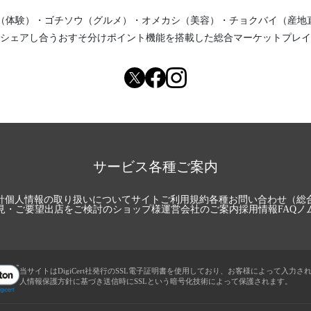
（体験）
・
ゴチソウ（グルメ）
・
オメカシ（美容）
・
チョクバイ（産地
シェアし合う
おすそ分けポイント機能
を搭載した総合マーケットプレイ
サービス各種ご案内
針
個人情報の取り扱いについて
サイトご利用規約
各種お問い合わせ（総
見・ご要望
出店をご検討のショップ様
運営会社のご案内
採用情報
FAQ
ノ
当サイトはDigiCert社発行のSSL電子証明書を使用しており、お客様によって入力さ
人情報保護方針に基づき送信時にSSLという暗号化技術によって保護されます。