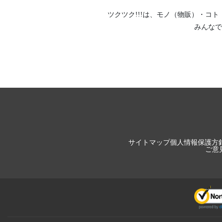
ツクツク!!!は、
モノ（物販）
・
コト
みんなで
サイトマップ
個人情報保護方
ご意