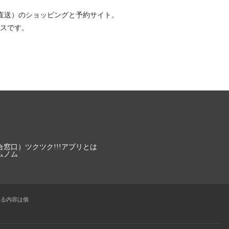
直送）
のショッピングと予約サイト。
スです。
合窓口）
ツクツク!!!アプリとは
ムノム
れる内容は個