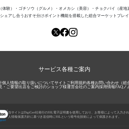
（体験）
・
ゴチソウ（グルメ）
・
オメカシ（美容）
・
チョクバイ（産地
シェアし合う
おすそ分けポイント機能
を搭載した総合マーケットプレイ
サービス各種ご案内
針
個人情報の取り扱いについて
サイトご利用規約
各種お問い合わせ（総
見・ご要望
出店をご検討のショップ様
運営会社のご案内
採用情報
FAQ
ノ
当サイトはDigiCert社発行のSSL電子証明書を使用しており、お客様によって入力さ
人情報保護方針に基づき送信時にSSLという暗号化技術によって保護されます。