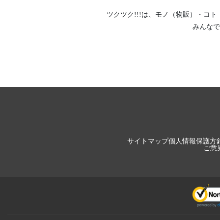
ツクツク!!!は、
モノ（物販）
・
コト
みんなで
サイトマップ
個人情報保護方
ご意