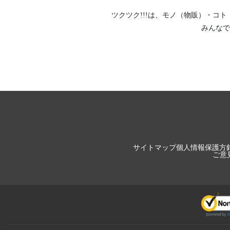
ツクツク!!!は、
モノ（物販）
・
コト
みんなで
サイトマップ
個人情報保護方
ご意