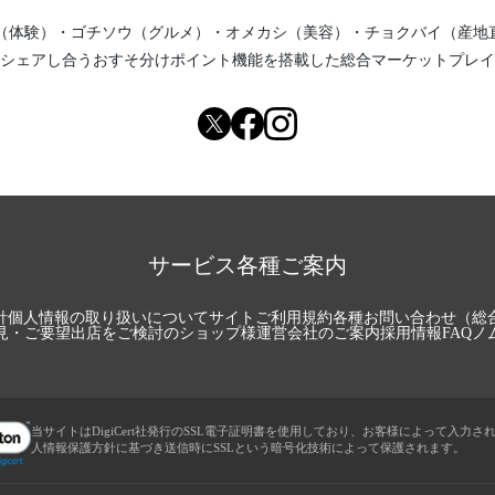
（体験）
・
ゴチソウ（グルメ）
・
オメカシ（美容）
・
チョクバイ（産地
シェアし合う
おすそ分けポイント機能
を搭載した総合マーケットプレイ
サービス各種ご案内
針
個人情報の取り扱いについて
サイトご利用規約
各種お問い合わせ（総
見・ご要望
出店をご検討のショップ様
運営会社のご案内
採用情報
FAQ
ノ
当サイトはDigiCert社発行のSSL電子証明書を使用しており、お客様によって入力さ
人情報保護方針に基づき送信時にSSLという暗号化技術によって保護されます。