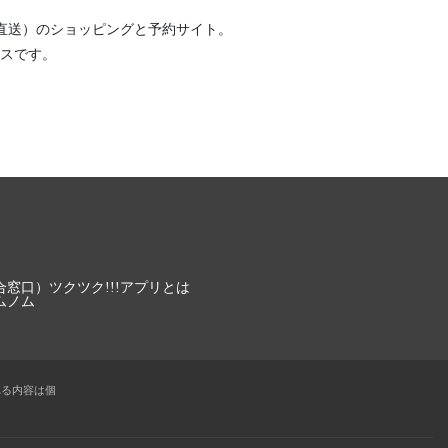
直送）
のショッピングと予約サイト。
スです。
合窓口）
ツクツク!!!アプリとは
ムノム
れる内容は個