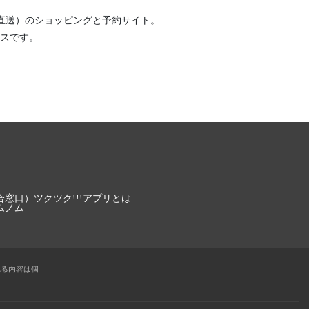
直送）
のショッピングと予約サイト。
スです。
合窓口）
ツクツク!!!アプリとは
ムノム
れる内容は個