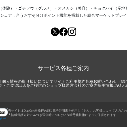
（体験）
・
ゴチソウ（グルメ）
・
オメカシ（美容）
・
チョクバイ（産地
シェアし合う
おすそ分けポイント機能
を搭載した総合マーケットプレイ
サービス各種ご案内
針
個人情報の取り扱いについて
サイトご利用規約
各種お問い合わせ（総
見・ご要望
出店をご検討のショップ様
運営会社のご案内
採用情報
FAQ
ノ
当サイトはDigiCert社発行のSSL電子証明書を使用しており、お客様によって入力さ
人情報保護方針に基づき送信時にSSLという暗号化技術によって保護されます。