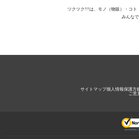
ツクツク!!!は、
モノ（物販）
・
コト
みんなで
サイトマップ
個人情報保護方
ご意