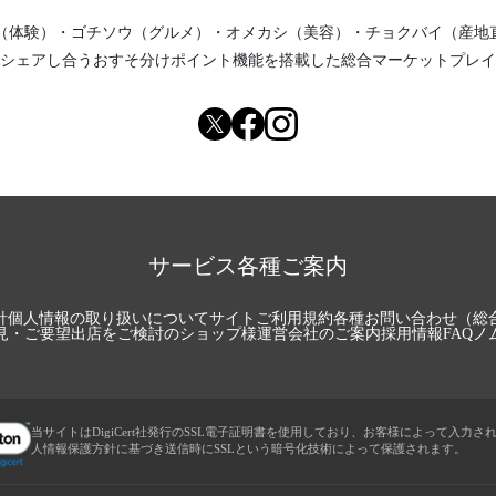
（体験）
・
ゴチソウ（グルメ）
・
オメカシ（美容）
・
チョクバイ（産地
シェアし合う
おすそ分けポイント機能
を搭載した総合マーケットプレイ
サービス各種ご案内
針
個人情報の取り扱いについて
サイトご利用規約
各種お問い合わせ（総
見・ご要望
出店をご検討のショップ様
運営会社のご案内
採用情報
FAQ
ノ
当サイトはDigiCert社発行のSSL電子証明書を使用しており、お客様によって入力さ
人情報保護方針に基づき送信時にSSLという暗号化技術によって保護されます。