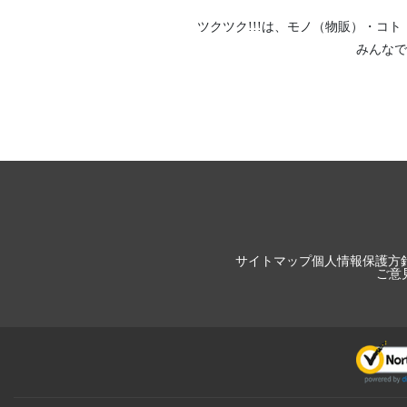
ツクツク!!!は、
モノ（物販）
・
コト
みんなで
サイトマップ
個人情報保護方
ご意