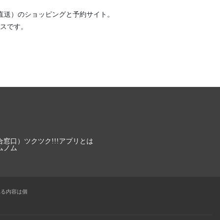
直送）
のショッピングと予約サイト。
スです。
合窓口）
ツクツク!!!アプリとは
ムノム
れる内容は個