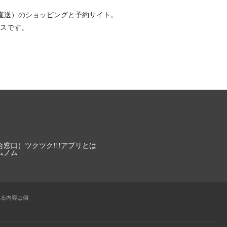
直送）
のショッピングと予約サイト。
スです。
合窓口）
ツクツク!!!アプリとは
ムノム
れる内容は個