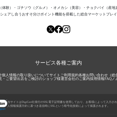
（体験）
・
ゴチソウ（グルメ）
・
オメカシ（美容）
・
チョクバイ（産地
シェアし合う
おすそ分けポイント機能
を搭載した総合マーケットプレイ
サービス各種ご案内
針
個人情報の取り扱いについて
サイトご利用規約
各種お問い合わせ（総
見・ご要望
出店をご検討のショップ様
運営会社のご案内
採用情報
FAQ
ノ
当サイトはDigiCert社発行のSSL電子証明書を使用しており、お客様によって入力さ
人情報保護方針に基づき送信時にSSLという暗号化技術によって保護されます。