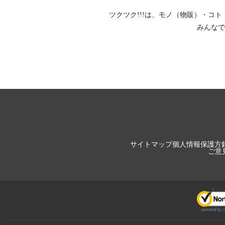
ツクツク!!!は、
モノ（物販）
・
コト
みんなで
サイトマップ
個人情報保護方
ご意