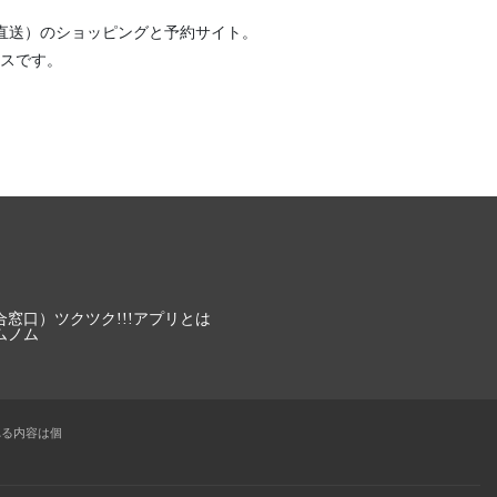
直送）
のショッピングと予約サイト。
スです。
合窓口）
ツクツク!!!アプリとは
ムノム
れる内容は個