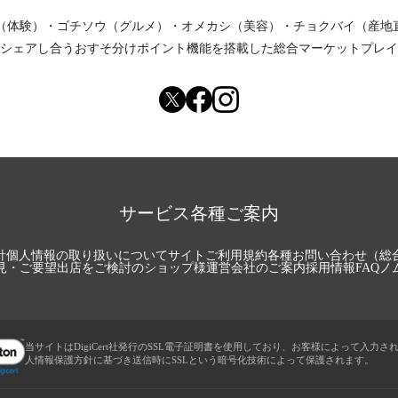
（体験）
・
ゴチソウ（グルメ）
・
オメカシ（美容）
・
チョクバイ（産地
シェアし合う
おすそ分けポイント機能
を搭載した総合マーケットプレイ
サービス各種ご案内
針
個人情報の取り扱いについて
サイトご利用規約
各種お問い合わせ（総
見・ご要望
出店をご検討のショップ様
運営会社のご案内
採用情報
FAQ
ノ
当サイトはDigiCert社発行のSSL電子証明書を使用しており、お客様によって入力さ
人情報保護方針に基づき送信時にSSLという暗号化技術によって保護されます。