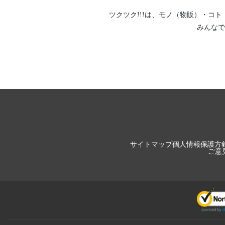
ツクツク!!!は、
モノ（物販）
・
コト
みんなで
サイトマップ
個人情報保護方
ご意