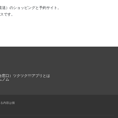
直送）
のショッピングと予約サイト。
スです。
合窓口）
ツクツク!!!アプリとは
ムノム
れる内容は個