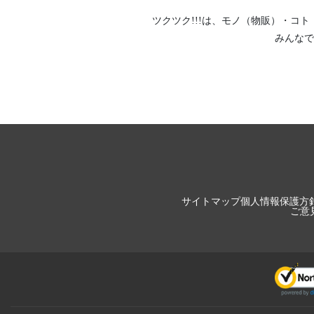
ツクツク!!!は、
モノ（物販）
・
コト
みんなで
サイトマップ
個人情報保護方
ご意