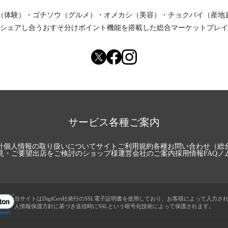
（体験）
・
ゴチソウ（グルメ）
・
オメカシ（美容）
・
チョクバイ（産地
シェアし合う
おすそ分けポイント機能
を搭載した総合マーケットプレイ
サービス各種ご案内
針
個人情報の取り扱いについて
サイトご利用規約
各種お問い合わせ（総
見・ご要望
出店をご検討のショップ様
運営会社のご案内
採用情報
FAQ
ノ
当サイトはDigiCert社発行のSSL電子証明書を使用しており、お客様によって入力さ
人情報保護方針に基づき送信時にSSLという暗号化技術によって保護されます。