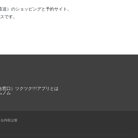
直送）
のショッピングと予約サイト。
スです。
合窓口）
ツクツク!!!アプリとは
ムノム
れる内容は個