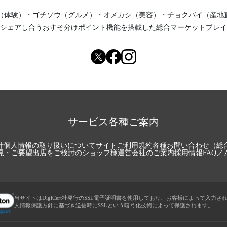
（体験）
・
ゴチソウ（グルメ）
・
オメカシ（美容）
・
チョクバイ（産地
シェアし合う
おすそ分けポイント機能
を搭載した総合マーケットプレイ
サービス各種ご案内
針
個人情報の取り扱いについて
サイトご利用規約
各種お問い合わせ（総
見・ご要望
出店をご検討のショップ様
運営会社のご案内
採用情報
FAQ
ノ
当サイトはDigiCert社発行のSSL電子証明書を使用しており、お客様によって入力さ
人情報保護方針に基づき送信時にSSLという暗号化技術によって保護されます。