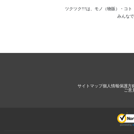
ツクツク!!!は、
モノ（物販）
・
コト
みんなで
サイトマップ
個人情報保護方
ご意