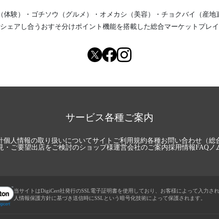
（体験）
・
ゴチソウ（グルメ）
・
オメカシ（美容）
・
チョクバイ（産地
シェアし合う
おすそ分けポイント機能
を搭載した総合マーケットプレイ
サービス各種ご案内
針
個人情報の取り扱いについて
サイトご利用規約
各種お問い合わせ（総
見・ご要望
出店をご検討のショップ様
運営会社のご案内
採用情報
FAQ
ノ
当サイトはDigiCert社発行のSSL電子証明書を使用しており、お客様によって入力さ
人情報保護方針に基づき送信時にSSLという暗号化技術によって保護されます。