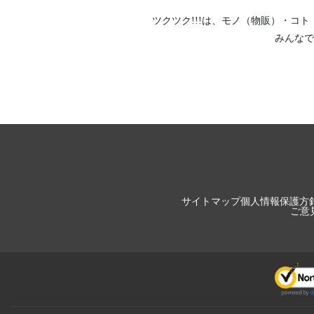
ツクツク!!!は、
モノ（物販）
・
コト
みんなで
サイトマップ
個人情報保護方
ご意