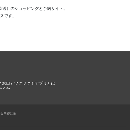
直送）
のショッピングと予約サイト。
スです。
合窓口）
ツクツク!!!アプリとは
ムノム
れる内容は個