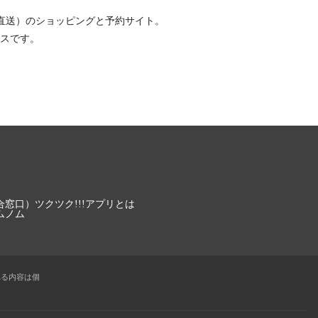
直送）
のショッピングと予約サイト。
スです。
合窓口）
ツクツク!!!アプリとは
ムノム
れる内容は個