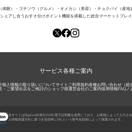
（体験）
・
ゴチソウ（グルメ）
・
オメカシ（美容）
・
チョクバイ（産地
シェアし合う
おすそ分けポイント機能
を搭載した総合マーケットプレイ
サービス各種ご案内
針
個人情報の取り扱いについて
サイトご利用規約
各種お問い合わせ（総
見・ご要望
出店をご検討のショップ様
運営会社のご案内
採用情報
FAQ
ノ
当サイトはDigiCert社発行のSSL電子証明書を使用しており、お客様によって入力さ
人情報保護方針に基づき送信時にSSLという暗号化技術によって保護されます。