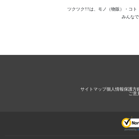
ツクツク!!!は、
モノ（物販）
・
コト
みんなで
サイトマップ
個人情報保護方
ご意