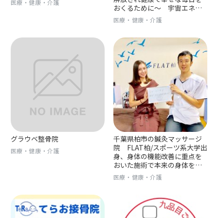
医療・健康・介護
おくるために〜 宇宙エネル
ギーセラピー
医療・健康・介護
グラウベ整骨院
千葉県柏市の鍼灸マッサージ
院 FLAT柏/スポーツ系大学出
医療・健康・介護
身、身体の機能改善に重点を
おいた施術で本来の身体を取
り戻します。陸上競技トレー
医療・健康・介護
ナー、ランニング指導など幅
広く活動中。女性にうれしい
美容鍼も！