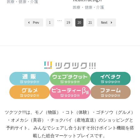
医療・健康・介護
医療・健康・介護
…
Prev
1
19
20
21
Next
ツクツク!!!は、
モノ（物販）
・
コト（体験）
・
ゴチソウ（グルメ）
・
オメカシ（美容）
・
チョクバイ（産地直送）
のショッピングと
予約サイト。
みんなでシェアし合う
おすそ分けポイント機能
を搭
載した総合マーケットプレイスです。