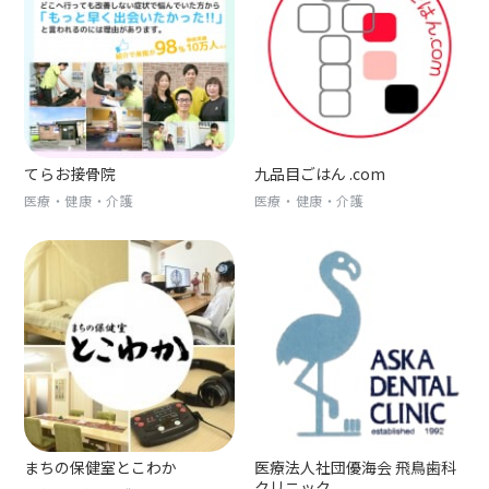
てらお接骨院
九品目ごはん .com
医療・健康・介護
医療・健康・介護
まちの保健室とこわか
医療法人社団優海会 飛鳥歯科
クリニック