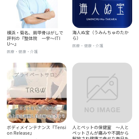
海人ぬ宝（うみんちゅのたか
横浜・菊名、肩甲骨はがしで
ら）
評判の『整体院 一宇〜ITI
U〜』
医療・健康・介護
医療・健康・介護
ボディメインテナンス『Tensi
人とペットの保健室 〜人と
on Release』
ペットさんが痛みや不調から
解放され健康で幸せな毎日を