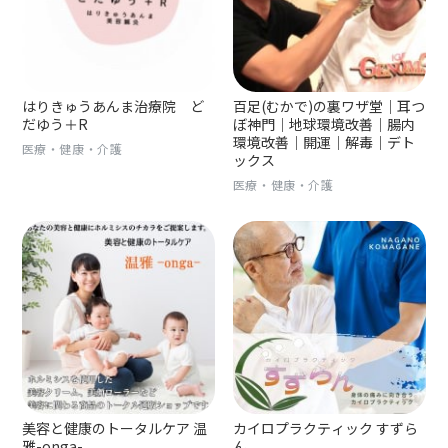
はりきゅうあんま治療院 ど
百足(むかで)の裏ワザ堂｜耳つ
だゆう＋R
ぼ神門｜地球環境改善｜腸内
環境改善｜開運｜解毒｜デト
医療・健康・介護
ックス
医療・健康・介護
美容と健康のトータルケア 温
カイロプラクティック すずら
雅-onga-
ん