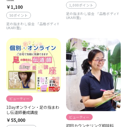
1,000ポイント
￥1,100
足の指まわし協会 「品格ボディY
50ポイント
UKARI塾」
足の指まわし協会 「品格ボディY
UKARI塾」
ビューティー
1Dayオンライン・足の指まわ
し伝道師養成講座
ビューティー
￥55,000
初回カウンセリング相談料