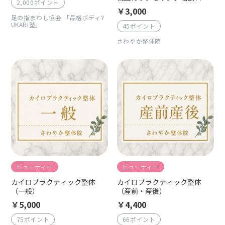
2,000ポイント
￥3,000
足の指まわし協会 「品格ボディY
UKARI塾」
45ポイント
さわやか整体院
ビューティー
ビューティー
カイロプラクティック整体
カイロプラクティック整体
（一般）
（産前・産後）
￥5,000
￥4,400
75ポイント
66ポイント