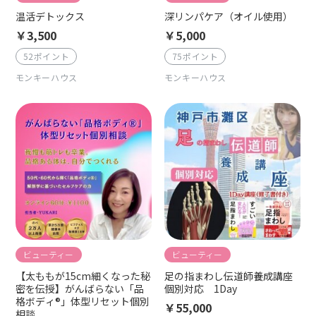
温活デトックス
深リンパケア（オイル使用）
￥3,500
￥5,000
52ポイント
75ポイント
モンキーハウス
モンキーハウス
ビューティー
ビューティー
【太ももが15cm細くなった秘
足の指まわし伝道師養成講座
密を伝授】がんばらない「品
個別対応 1Day
格ボディ®」体型リセット個別
￥55,000
相談