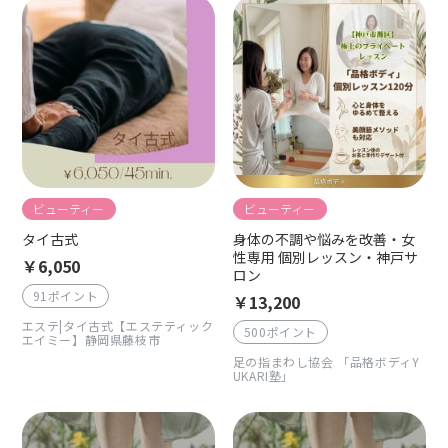
ビューティー
ビューティー
タイ古式
身体の不調や悩みを改善・女
性専用 個別レッスン・神戸サ
￥6,050
ロン
91ポイント
￥13,200
エステ|タイ古式【エステティック
500ポイント
エイミー】静岡県藤枝市
足の指まわし協会 「品格ボディY
UKARI塾」