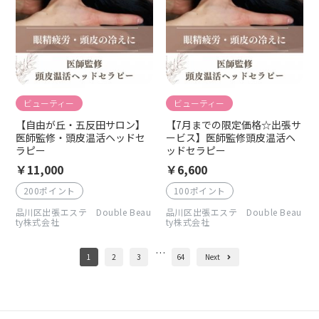
ビューティー
ビューティー
【自由が丘・五反田サロン】
【7月までの限定価格☆出張サ
医師監修・頭皮温活ヘッドセ
ービス】医師監修頭皮温活ヘ
ラピー
ッドセラピー
￥11,000
￥6,600
200ポイント
100ポイント
品川区出張エステ Double Beau
品川区出張エステ Double Beau
ty株式会社
ty株式会社
…
1
2
3
64
Next