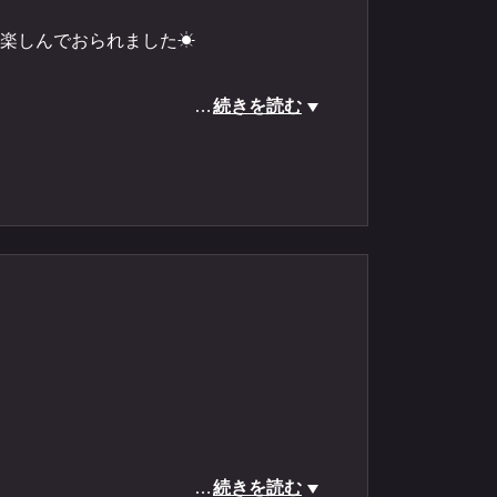
楽しんでおられました☀
…
続きを読む
ボートロック #アカハタ #キジハタ #オオモ
…
続きを読む