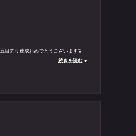
五目釣り達成おめでとうございます🤣
…
続きを読む
ボートロック #アカハタ #キジハタ #オオモ