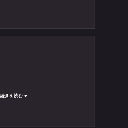
ボートロック #アカハタ #キジハタ #オオモ
続きを読む
#オハイの環わり