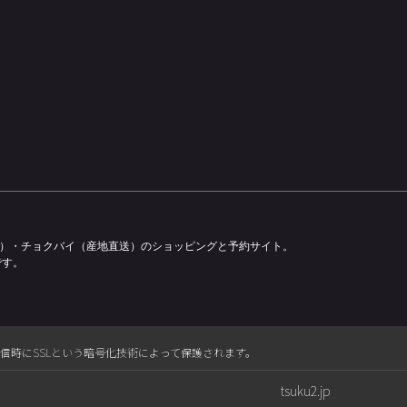
容）・チョクバイ（産地直送）のショッピングと予約サイト。
です。
送信時にSSLという暗号化技術によって保護されます。
tsuku2.jp