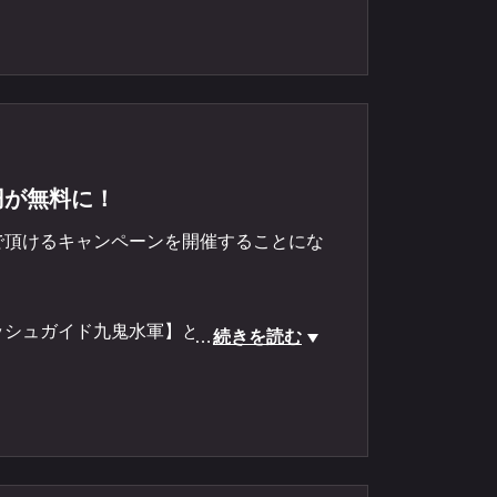
円が無料に！
で頂けるキャンペーンを開催することにな
ッシュガイド九鬼水軍】と【海鮮バーベキ
…
続きを読む
が両方とも無料にさせて頂きます！