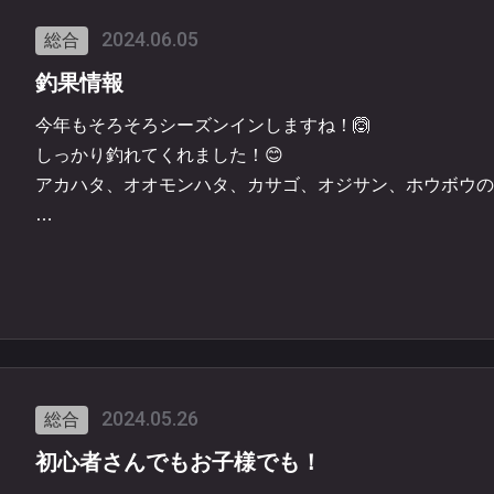
2024.06.05
総合
詳しい条件などは
こちらをご覧ください！
釣果情報
https://www.owase-bbq.com/news/481710.html
今年もそろそろシーズンインしますね！🙆
しっかり釣れてくれました！😊
アカハタ、オオモンハタ、カサゴ、オジサン、ホウボウの
当船は初心者からベテランまで満足の釣果！
「糸結べないんだけど」「小さな子供がいて」
こんな悩みも全て船長がサポート致します😊
ご予約お待ちしております。
#三重 #尾鷲 #三重釣り #釣り #船 #ロックフィッシュ #
2024.05.26
総合
ンハタ
初心者さんでもお子様でも！