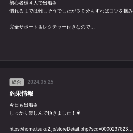
初心者様４人で出船⛵
慣れるまでは難しそうでしたが３０分もすればコツを掴み
完全サポート＆レクチャー付きなので
未経験やお子様でも楽しめます！😸
ぜひご予約下さい！
#三重 #尾鷲 #三重釣り #釣り #船 #ロックフィッシュ #
ンハタ
2024.05.25
総合
釣果情報
今日も出船⛵
しっかり楽しんで頂きました！☀
https://home.tsuku2.jp/storeDetail.php?scd=0000237823