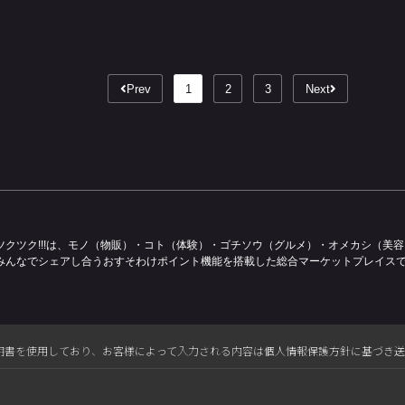
Prev
1
2
3
Next
ツクツク!!!は、モノ（物販）・コト（体験）・ゴチソウ（グルメ）・オメカシ（美
みんなでシェアし合うおすそわけポイント機能を搭載した総合マーケットプレイス
L電子証明書を使用しており、お客様によって入力される内容は個人情報保護方針に基づき