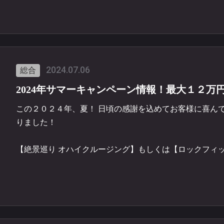
2024.07.06
総合
2024年サマーキャンペーン情報！最大１２万
この２０２４年、夏！ 日頃の感謝を込めてお客様に喜ん
りました！
【絶景巡り オハイクルージング】もしくは【ロックフィ
ュー浜焼き屋】の
両方を同日利用されたお客様にくじ引きをして頂き
１等当選で、オハイクルージングと浜焼き屋のご利用料金