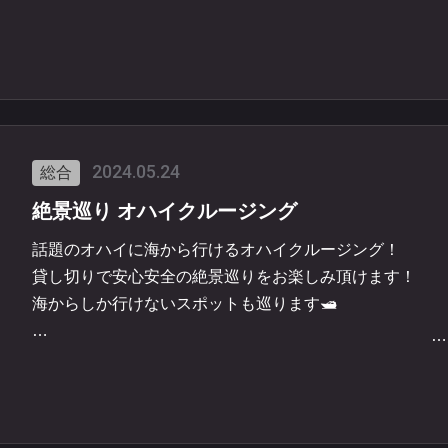
#三重 #尾鷲 #三重釣り #釣り #船 #ロックフィッシュ #
ンハタ
2024.05.24
総合
絶景巡り オハイクルージング
話題のオハイに海から行けるオハイクルージング！
貸し切りで安心安全の絶景巡りをお楽しみ頂けます！
海からしか行けないスポットも巡ります🛥️
…
ご予約承っております！🙇
https://home.tsuku2.jp/storeDetail.php?scd=0000237823
#三重 #尾鷲 #オハイ #登山 #クルージング #遊覧船 #船 