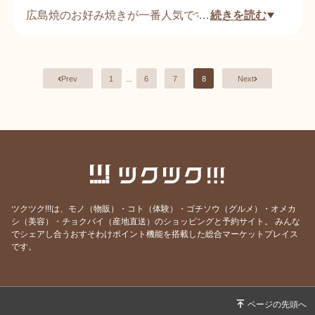
広島焼のお好み焼きが一番人気です。
…
続きを読む
女性スタッフが毎日丁寧に焼き上げるお好み焼きは
芸術とも言えます。
是非一度お召し上がりください！
...
Prev
1
6
7
8
Next
ツクツク!!!は、モノ（物販）・コト（体験）・ゴチソウ（グルメ）・オメカ
シ（美容）・チョクバイ（産地直送）のショッピングと予約サイト。
みんな
でシェアし合うおすそわけポイント機能を搭載した総合マーケットプレイス
です。