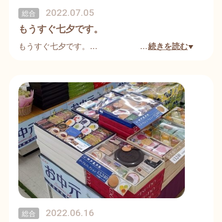
2022.07.05
総合
もうすぐ七夕です。
もうすぐ七夕です。
…
続きを読む
パルパでは店内に笹と短冊を設置しておりますで
の、ぜひご来店の際に願い事を書いて吊るしてくだ
さい。
願い事が叶うかも…。
2022.06.16
総合