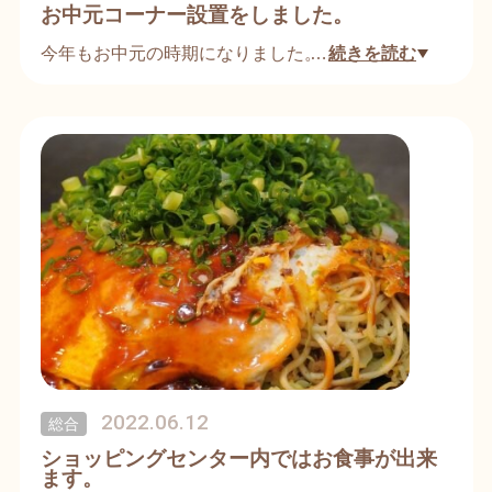
お中元コーナー設置をしました。
今年もお中元の時期になりました。
…
続きを読む
日頃からお世話になっている方へいかがでしょう
か？
喜ばれる品を豊富に取り揃えております。
ぜひ、お立ち寄りください。
2022.06.12
総合
ショッピングセンター内ではお食事が出来
ます。