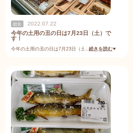
2022.07.22
総合
今年の土用の丑の日は7月23日（土）で
す！
今年の土用の丑の日は7月23日（土）です。当店で
…
続きを読む
は22日（金）・23日（土）と「土用の丑の日用の商
品」を多数ご用意しております。
うなぎ、うな重、しじみ、土用餅など各種取り揃え
ております。
また、23日（土）は当店で生のうなぎを焼いて販売
いたします！