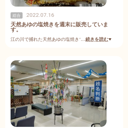
2022.07.16
総合
天然あゆの塩焼きを週末に販売していま
す。
江の川で捕れた天然あゆの塩焼きです。
…
続きを読む
田舎ならではのごちそうです。
少しお値段は高くなりますが、香りがよく、とても
美味しいです。
先週も販売しましたが、お客様の反応も良いので週
末ごとに販売していきたいと考えています。
※江の川の三次地区で捕れた天然あゆです。当店か
らも近い場所です。