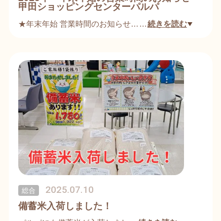
甲田ショッピングセンターパルパ
★年末年始 営業時間のお知らせ
…
続きを読む
■12月30日 平常営業
■12月31日 食品部 9：30〜19：00
専門店 9：30〜18：00
たんぽぽ村 15：00まで
■ 1月1日・2日 全店定休日
■1月3日 食品部 10：00〜18：00
専門店 10：00〜17：00
たんぽぽ村 15：00まで
（エディオン お休み）
■ 1月4日 平常営業
※エディオン 9：30〜17：00（日曜日
のため）
2025.07.10
総合
備蓄米入荷しました！