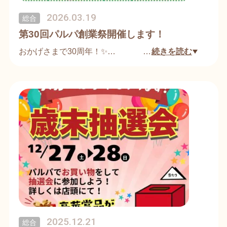
2026.03.19
総合
引き続きパルパをご愛顧賜りますよう、何卒よろし
第30回パルパ創業祭開催します！
くお願い申し上げます。
おかげさまで30周年！✨
…
続きを読む
甲田ショッピングセンターパルパは、3月20日
（金）〜22日（日）、「第30回 創業祭」を開催し
ます🎊
地域の皆さまに支えられて歩んできた30年。感謝の
気持ちを込めて、特別なイベントやお買得商品をた
っぷりご用意しました！🛍️🎁
ご家族・ご友人お誘い合わせの上、ぜひパルパへ遊
びに来てくださいね！
📅 日時：3月20日（金）〜22日（日）
📍 場所：甲田ショッピングセンターパルパ
2025.12.21
総合