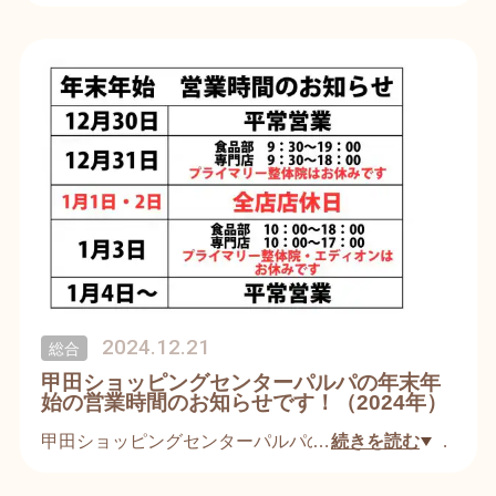
9回 パルパ創業祭を開催いたします！
各種イベントやお買い得商品をご用意しております
ので、ぜひご来店ください！
＜イベント案内＞
22日（土）
10：00〜 コーラス
11：00〜 ピアノLIVE
13：30〜 ワイヤークラフト教室
16：00〜 福まき
23日（日）
13：00〜 音楽LIVE
2024.12.21
総合
甲田ショッピングセンターパルパの年末年
※詳しくは店頭案内にて
始の営業時間のお知らせです！（2024年）
甲田ショッピングセンターパルパの年末年始の営業
…
続きを読む
時間のご案内です。