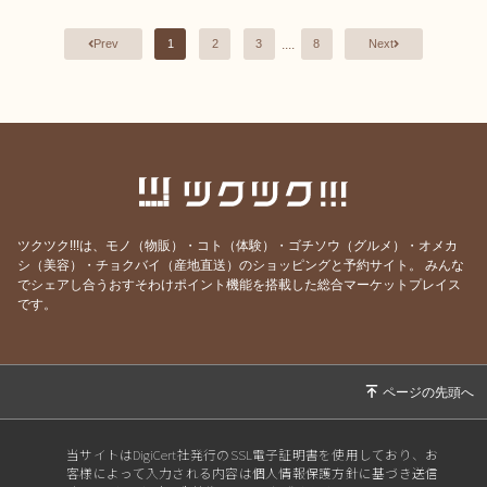
12月30日 平常営業
....
Prev
1
2
3
8
Next
12月31日 食品部 9：30〜19：00
専門店 9：30〜19：00
1月1日 お休み
1月2日 お休み
1月3日 食品部 10：00〜18：00
専門店 10：00〜17：00
1月4日〜 平常営業
ツクツク!!!は、モノ（物販）・コト（体験）・ゴチソウ（グルメ）・オメカ
シ（美容）・チョクバイ（産地直送）のショッピングと予約サイト。
みんな
でシェアし合うおすそわけポイント機能を搭載した総合マーケットプレイス
お間違えの無いようにご来店ください！
です。
年末年始も甲田ショッピングセンターパルパは元気
よく頑張ります！
当サイトはDigiCert社発行のSSL電子証明書を使用しており、お
客様によって入力される内容は個人情報保護方針に基づき送信