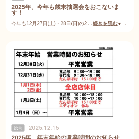
2025年、今年も歳末抽選会をおこないま
す！
今年も12月27日(土)・28日(日)の2日間、「歳末抽選
…
続きを読む
会」を開催いたします！
【抽選会詳細】
■抽選日：12月27日(土)・28日(日)
■場所：甲田ショッピングセンターパルパ中央広場
【抽選券・補助券について】
■抽選券：お会計3,000円で1枚（1枚で1回抽選） ■
補助券：お会計500円で1枚（6枚で1回抽選）
例）3,500円のお買い物をして頂いた場合は抽選券1
枚、抽選補助券1枚をお渡しさせていただきます。
【景品】
■特等10,000円分の商品券…他
その他、詳しくは店頭にて。
2025.12.15
総合
2025年 年末年始の営業時間のお知らせ