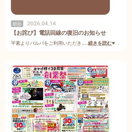
2026.04.14
総合
【お詫び】電話回線の復旧のお知らせ
平素よりパルパをご利用いただき、誠にありがとう
…
続きを読む
ございます。
【4月8日（水）午前12時頃】より発生しておりまし
た当社の電話回線の故障につきまして、現在はすべ
ての回線が復旧し、通常通りお電話が繋がる状態と
なりましたことをご報告いたします。
障害発生期間中は、お電話が大変繋がりにくい状況
が続き、お客様には多大なるご不便とご迷惑をおか
けしましたことを、改めて深くお詫び申し上げま
す。