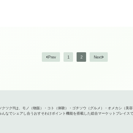
みなさんの中には、どんなにほぐしても温めても肩が凝る
方はいらっしゃいませんか？
そもそもどうして肩が凝るのか！
美骨整体で体が整ったら肩の凝りや頭痛がおさまった、腕
す。
Prev
1
2
Next
その原因が骨格の歪みにあるのなら
ほぐしても、温めても、原因からの見直しをお勧めいたし
ツクツク!!!は、モノ（物販）・コト（体験）・ゴチソウ（グルメ）・オメカシ（美
みんなでシェアし合うおすそわけポイント機能を搭載した総合マーケットプレイス