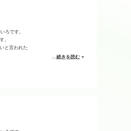
が多くいらっしゃいます。
かいろです。
す。
いと言われた
…
続きを読む
。結果、美骨ケアを受けて劇的に変化が
ますのでお気軽に！
！