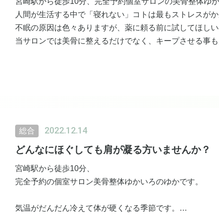
宮崎駅から徒歩10分、完全予約個室サロンの美骨整体ゆ
人間が生活する中で「寝れない」コトは最もストレスがか
不眠の原因は色々ありますが、薬に頼る前に試してほしい
当サロンでは美骨に整えるだけでなく、キープさせる事も
今、寝やすいのではなく私が考えるのはこの先ずっと寝
睡眠環境を整える事は本当に重要です。
問診で不眠と答えた方が施術後にすやすや寝られることも
枕難民、寝具難民の方！ぜひご相談くださいね。
2022.12.14
総合
どんなにほぐしても肩が凝る方いませんか？
宮崎駅から徒歩10分、
完全予約の個室サロン美骨整体ゆかいろのゆかです。
気温がだんだん冷えて体が硬くなる季節です。