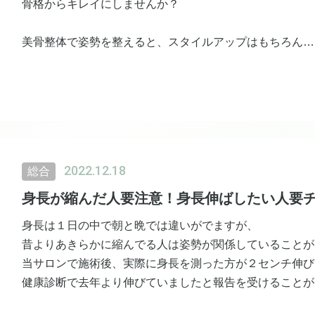
骨格からキレイにしませんか？
美骨整体で姿勢を整えると、スタイルアップはもちろん
どの角度から撮られているかわからない写真の時も安心で
ドレス映え、お考えの方はぜひご検討ください！
初回の方はこちらから▼
https://ticket.tsuku2.jp/events-detail/14253121100632
2022.12.18
総合
身長が縮んだ人要注意！身長伸ばしたい人要
身長は１日の中で朝と晩では違いがでますが、
昔よりあきらかに縮んでる人は姿勢が関係していることが
当サロンで施術後、実際に身長を測った方が２センチ伸び
健康診断で去年より伸びていましたと報告を受けることが