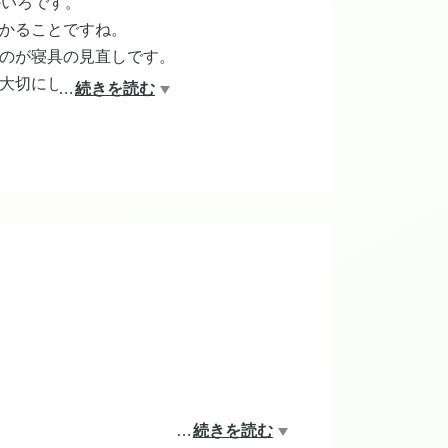
かいろです。
かることですね。
のが寝具の見直しです。
大切にしています。
…
続きを読む
やすい事です。
しばしば。
…
続きを読む