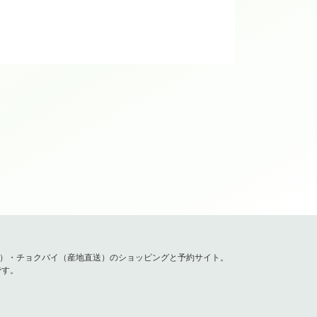
。ひどい時には頭痛がするという症状の
が挙がるようになったという方は多いで
ます！
容）・チョクバイ（産地直送）のショッピングと予約サイト。
です。