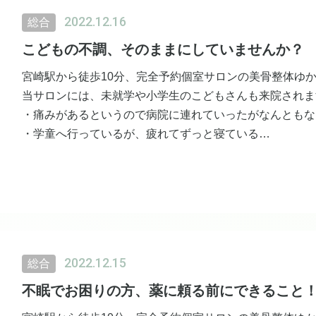
痛みがあるとどうしてもそこにフォーカスしがちですが、
2022.12.16
総合
美骨ケア（特に骨盤調整）をすると手が挙げやすくなる方
こどもの不調、そのままにしていませんか？
まずはお試しからでもお待ちしております。
宮崎駅から徒歩10分、完全予約個室サロンの美骨整体ゆ
当サロンには、未就学や小学生のこどもさんも来院されま
・痛みがあるというので病院に連れていったがなんともな
・学童へ行っているが、疲れてずっと寝ている
・ほかの兄弟と比べて落ち着きがない
など、どこへ相談したら良いか分からなかったという方々
ある子も多いです。
なんでもそうですが、早めのケアが大切。
未就学児は親御さん、ご家族さんのケア代で診させて頂き
でも、まずは自分から♪
2022.12.15
総合
不眠でお困りの方、薬に頼る前にできること