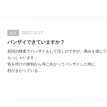
縮んだ方も伸ばしたい方も一度美骨整体をお試しください
2022.12.17
総合
バンザイできていますか？
初回の検査でバンザイをして頂くのですが、痛みを感じて
らっしゃいます。
気を付けの体制から耳に向かってバンザイした時に
肘がまがっている
挙げるスピードが左右で違う
挙げるときに痛みがある
挙げれる範囲が左右で違う
という方は痛みが出る前にぜひ当サロンへご相談ください