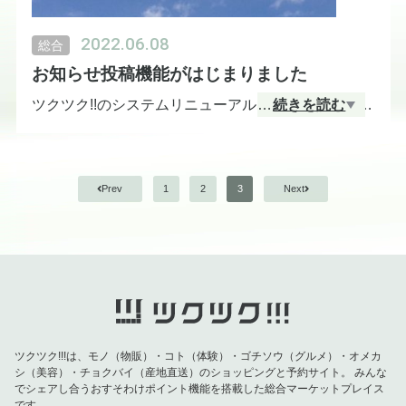
2022.06.08
総合
お知らせ投稿機能がはじまりました
ツクツク!!のシステムリニューアルにより、ホームペ
…
続きを読む
ージ上でお知らせの発信ができるようになりまし
た。あやくちゃ屋でも、お客様に役立つWhat's New
を発信してまいります。ぜひご覧ください！
Prev
1
2
3
Next
ツクツク!!!は、モノ（物販）・コト（体験）・ゴチソウ（グルメ）・オメカ
シ（美容）・チョクバイ（産地直送）のショッピングと予約サイト。
みんな
でシェアし合うおすそわけポイント機能を搭載した総合マーケットプレイス
です。