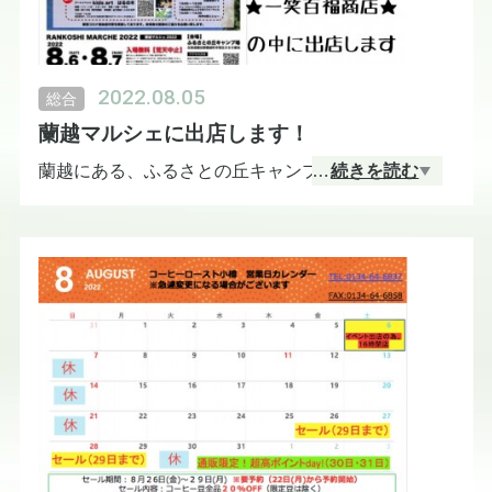
2022.08.05
総合
蘭越マルシェに出店します！
蘭越にある、ふるさとの丘キャンプ場にて開催され
…
続きを読む
る「蘭越マルシェ」に出店させていただきます。
一笑百福商店の中で一緒に出店させていただく流れ
になります。
一笑百福商店内のショップ
・癒しの空間tady
・恐竜ショップのポレポーレ
・木の環
・polku
・松の葉