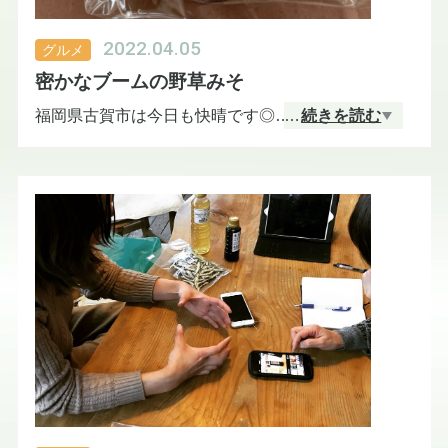
のんびりファームさんの小麦粉♪
2022.04.05
グルメ
密かなブームの野草みそ
なんと完全自然栽培の全粒粉の小麦粉です。
福岡県古賀市は今日も快晴です◎
…
続きを読む
太陽の周りに大きな虹の輪っかが出ていましたよ
小麦をまるごと粉状にしているので茶褐色です。こ
ー！ぜひ空を見上げてみてください♪
こに表皮、胚芽、胚乳全てが含まれているため、香
ばしい風味と、ざくっとした歯応えが楽しめます♪
多くの学校が明日始業式のようですね。春休み最終
日、いかがお過ごしでしょうか♪
全粒粉自体、小麦粉に比べて流通が少ないのでなか
なか手に入りにくいのですが、完全自然栽培の全粒
オーガニック広場ひふみには、たくさんの人気商品
粉となるとなおさら珍しいかもしれません。
があるのですが、リピーター続出の超人気商品が大
量入荷してますのでお知らせいたします！