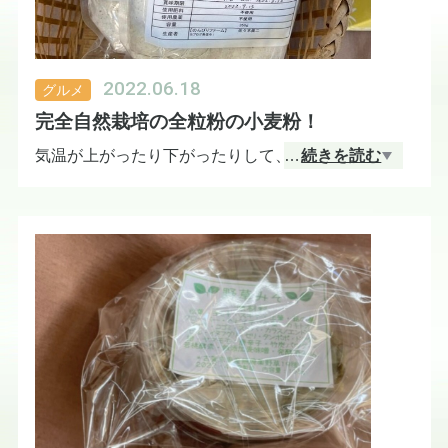
2022.06.18
グルメ
完全自然栽培の全粒粉の小麦粉！
気温が上がったり下がったりして、体調管理に気を
…
続きを読む
つけたい季節ですね！
福岡県古賀市は明日はまとまった雨予報となってい
ます。おうちでゆっくりお菓子作りなんて良さそう
ですね♪
そんな時におすすめなのがこちら
↓↓↓