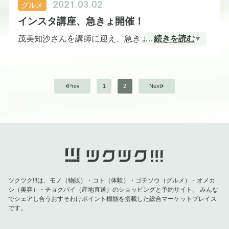
2021.03.02
グルメ
オーガニックマルシェ日土水市でも、毎回すぐに売
インスタ講座、急きょ開催！
り切れる人気商品です！
それがこちら…！野草みそです！
茂美知沙さんを講師に迎え、急きょ、インスタ講座
…
続きを読む
を開催しました！
ザクザク感が楽しめるお菓子がお好きな方には本当
一度食べたらやみつきになること間違いなし！みそ
にオススメです♪
だけどとっても爽やかなんです。
わたなべ屋さんのおだしの試飲会が終わったあと、
Prev
1
2
Next
わたなべ屋の女将さんともう一人の、合計2人の参加
者で開催しました。
雨が降りそうな空模様ですが、本日も皆さまのお越
ほかほかご飯にもおにぎりにもピッタリで、あっと
しをお待ちしております。
いう間に食べてしまいます。
基本の基本である投稿の仕方、キャプションの書き
方、スクエア写真の撮り方、グリッドの設定の仕
方、グリッド交点に被写体を置くと写真がまとまる
100グラムも入ってるのに180円というのも、リピー
こと、タグ付け、返信の仕方、などを伝えていただ
ツクツク!!!は、モノ（物販）・コト（体験）・ゴチソウ（グルメ）・オメカ
ター続出の秘密かもしれません！
き、時間終了。
シ（美容）・チョクバイ（産地直送）のショッピングと予約サイト。
みんな
でシェアし合うおすそわけポイント機能を搭載した総合マーケットプレイス
です。
ここまでで、10分の1、とのこと。