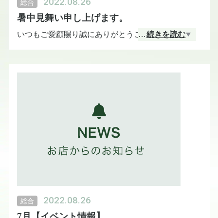
2022.08.26
総合
暑中見舞い申し上げます。
いつもご愛顧賜り誠にありがとうございます。
…
続きを読む
日々、暑い日が続いてますがお変わりなくお過ごし
でしょうか。
沖縄は、朝夕と少し涼しくも感じますが
日中の日差しの強さには参ってしまいますね。
梅雨時の涼しさが少しも恋しく感じます。
夏もどんどヒートアップしてきました。
暑さ対策をしっかりして
ご自愛ください。
2022.08.26
総合
7月【イベント情報】