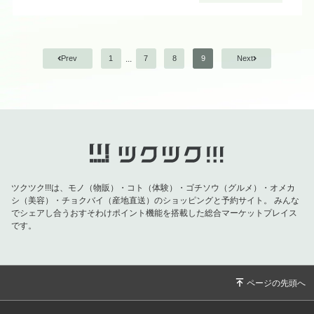
※皆さまのお越しをお待ちしております。
おきなわ晴家の『ツクツクファンクラブ』に入りま
すと毎月1回お得なポイントがツキますよ😆
...
Prev
1
7
8
9
Next
※『ファンクラブ』に入っても最低でも1回はお店で
ご利用しないと、ポイントがツキませんのでご注意
下さい!!
『ツクツクファンクラブ』は他の店舗でも出来ます
ので、よくご利用する店舗に入って下さい。
ツクツク!!!は、モノ（物販）・コト（体験）・ゴチソウ（グルメ）・オメカ
シ（美容）・チョクバイ（産地直送）のショッピングと予約サイト。
みんな
でシェアし合うおすそわけポイント機能を搭載した総合マーケットプレイス
です。