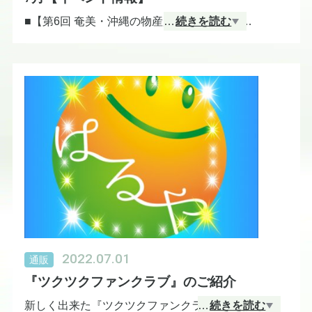
■【第6回 奄美・沖縄の物産展】千葉県船橋市
…
続きを読む
会場：東武百貨店船橋店 6階イベントプラザ
会期：7月6日（水）〜7月11日（月）
◆【沖縄の物産観光展】大分県大分市
会場：トキハ本店 8階催事場
会期：7月7日（木）〜7月12日（火）
★【おきなわフェア】熊本県熊本市
会場：鶴屋百貨店 本館6階大催事場
会期：7月20日（水）〜7月26日（火）
●【めんそーれ!大沖縄展】京都府京都市
2022.07.01
通販
会場：JR京都伊勢丹 10階催事場
『ツクツクファンクラブ』のご紹介
会期：7月27日（水）〜8月8日（月）
新しく出来た『ツクツクファンクラブ』
…
続きを読む