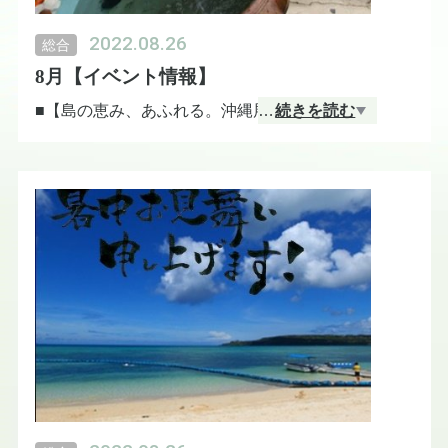
2022.08.26
総合
8月【イベント情報】
■【島の恵み、あふれる。沖縄展】
…
続きを読む
東京都豊島区
会場：東武百貨店/池袋店・8階催事場
会期：8月11日（木）〜8月16日（火）
■【めんそ〜れ 沖縄フェア】
栃木県宇都宮市
会場：東武宇都宮百貨店・5Fイベントプラザ
会期：8月18日（木）〜8月23日（水）
※皆さまのお越しを心よりお待ちしております。