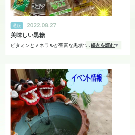
※皆さまのお越しを心よりお待ちしております。
2022.08.27
通販
美味しい黒糖
ビタミンとミネラルが豊富な黒糖で健やかな毎日
…
続きを読む
を。
おきなわ晴家の黒糖菓子。
中でも人気なのが黒糖バラエティーパック。
1袋に６種類（プレーン・しょうが・ミント・塩・コ
コア・シークヮ−サ−）
1つ1つ包装されているので、カバンの中やポケット
に入れて、どこにでも持ち歩けます。お茶請けや、
お子様のおやつにもおすすめです。会社への差し入
れもいいですね。いろんな味が楽しめて美味しい黒
糖菓子です(^^♪