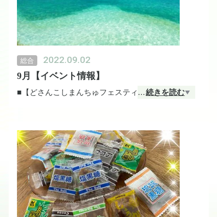
2022.09.02
総合
9月【イベント情報】
■【どさんこしまんちゅフェスティバル】
…
続きを読む
大阪市阿倍野区
会場：あべの近鉄ハルカス本店/ウイング館9階催事
場
会期：9月14日（水）〜9月20日（火）
■【沖縄本土50周年記念祭とうまいもの】
北海道帯広市
会場：藤丸7階催事場（A.B.Cホール）
会期：9月22日（木）〜9月27日（火）