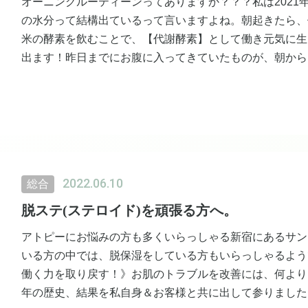
オーニングルーティーンってありますか？？？私は2021
の水分って結構出ているって言いますよね。朝起きたら、
米の酵素を飲むことで、【代謝酵素】として働き元気に生
出ます！昨日までにお腹に入ってきていたものが、朝から
ます♪
→
https://ec.tsuku2.jp/items/29203126039002-0001?t=3&
2022.06.10
総合
脱ステ(ステロイド)を頑張る方へ。
アトピーにお悩みの方も多くいらっしゃる新宿にあるサン
いる方の中では、脱保湿をしている方もいらっしゃるよう
働く力を取り戻す！》お肌のトラブルを改善には、何よりも
年の歴史、結果を私自身＆お客様と共に出して参りました