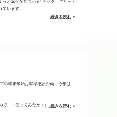
ちょっと幸せが見つかる” テイク・フリー・
られています。
…
続きを読む
プの年末年始お客様感謝企画！今年は、
すので、「使ってみたかった」という方に
…
続きを読む
ませ♪