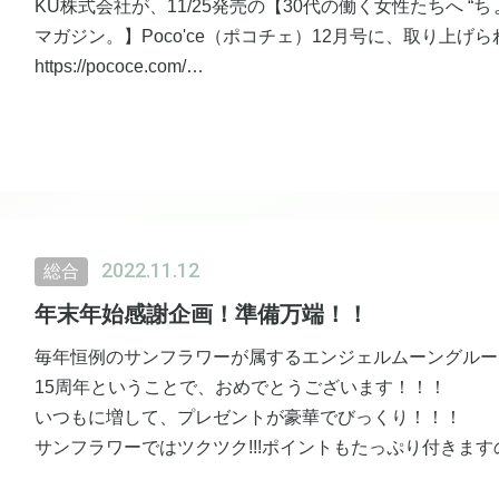
KU株式会社が、11/25発売の【30代の働く女性たちへ “
マガジン。】Poco'ce（ポコチェ）12月号に、取り上げ
https://pococe.com/
TSUKU TSUKU株式会社掲載ページ
《ツクツク!!!アプリでお得に使えるおすすめのお店》
https://pococe.com/2005/
こちらに、サンフラワーが載りました！
2022.11.12
総合
年末年始感謝企画！準備万端！！
毎年恒例のサンフラワーが属するエンジェルムーングルー
15周年ということで、おめでとうございます！！！
いつもに増して、プレゼントが豪華でびっくり！！！
サンフラワーではツクツク!!!ポイントもたっぷり付きま
もオススメです♪販売開始までもしばらくお待ちください