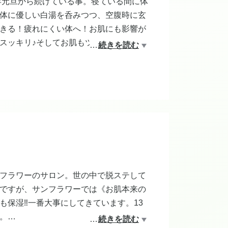
年元旦から続けている事。寝ている間に体
体に優しい白湯を呑みつつ、空腹時に玄
きる！疲れにくい体へ！お肌にも影響が
スッキリ♪そしてお肌もツヤツヤしてき
…
続きを読む
Ino=000010025400
フラワーのサロン。世の中で脱ステして
ですが、サンフラワーでは《お肌本来の
保湿‼︎一番大事にしてきています。13
。
…
続きを読む