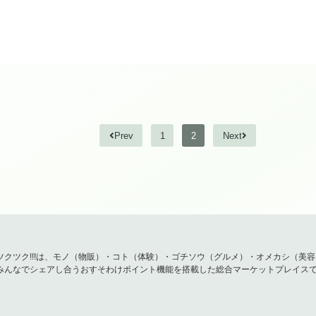
きっとあなたのお肌も生まれ変わる。その一歩を踏み出し
Prev
1
2
Next
ツクツク!!!は、モノ（物販）・コト（体験）・ゴチソウ（グルメ）・オメカシ（美
みんなでシェアし合うおすそわけポイント機能を搭載した総合マーケットプレイス