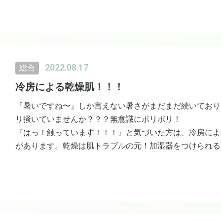
フライング申込、、、ありです♪
2022.08.17
総合
冷房による乾燥肌！！！
『暑いですね〜』しか言えない暑さがまだまだ続いており
リ掻いていませんか？？？無意識にポリポリ！
『はっ！触っています！！！』と気づいた方は、冷房によ
があります。乾燥は肌トラブルの元！加湿器をつけられる
水、美容液水によるスキンケアも忘れずに♪集中ケアでし
もう一踏ん張り、残暑を元気に過ごして参りましょう♪