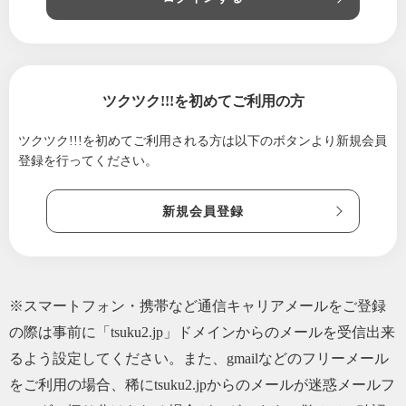
2025/05/30
2025年6月のイベント、講座のご案内
2025/04/29
５月のフォルトゥーナ名古屋
2025/04/01
４月のフォルトゥーナ名古屋
2025/02/28
3月のフォルトゥーナ名古屋
ツクツク!!!を初めてご利用の方
2025/01/30
２月のフォルトゥーナ名古屋
ツクツク!!!を初めてご利用される方は
以下のボタンより新規会員
2024/12/30
1月のフォルトゥーナ名古屋
登録を行ってください。
2024/11/30
１２月のフォルトゥーナ名古屋は
2024/11/10
マルシェ出店者さまを募集します！
新規会員登録
2024/10/28
コラボマルシェを開催します
2024/09/06
いよいよ日曜日！14回目のマルシェを開催し
ます
※スマートフォン・携帯など通信キャリアメールをご登録
2024/08/31
9月のフォルトゥーナ名古屋の予定！
の際は事前に「tsuku2.jp」ドメインからのメールを受信出来
2024/07/31
8月のフォルトゥーナ名古屋の予定！
るよう設定してください。また、gmailなどのフリーメール
2024/06/30
7月のフォルトゥーナ
をご利用の場合、稀にtsuku2.jpからのメールが迷惑メールフ