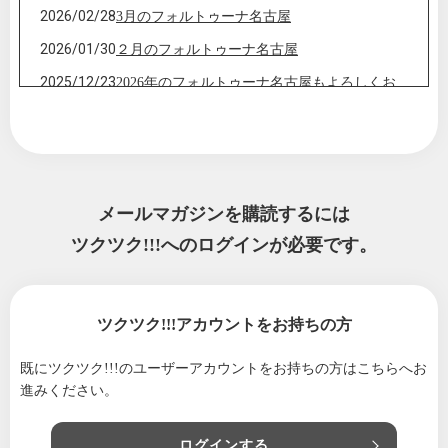
2026/02/28
3月のフォルトゥーナ名古屋
2026/01/30
２月のフォルトゥーナ名古屋
2025/12/23
2026年のフォルトゥーナ名古屋もよろしくお
願いします
2025/12/07
年末に向けてすっきりしたいですね
2025/11/30
12月のフォルトゥーナ名古屋
2025/10/31
11月のフォルトゥーナ名古屋
メールマガジンを購読するには
2025/09/17
フォルトゥーナ特別マルシェを開催いたしま
ツクツク!!!へのログインが必要です。
す
2025/07/31
8月のフォルトゥーナ名古屋
ツクツク!!!アカウントをお持ちの方
2025/06/29
７月のフォルトゥーナ名古屋
2025/06/04
マルシェ出店者様大募集＆梅雨のおススメ商
既にツクツク!!!のユーザーアカウントをお持ちの方は
こちらへお
品
進みください。
2025/05/30
2025年6月のイベント、講座のご案内
ログインする