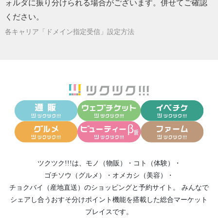
2024/05/31
ォルダに振り分けられる場合がございます。併せてご確認
６月のフォルトゥーナ
ください。
2024/05/15
いよいよ今週日曜日です！
各キャリア「ドメイン指定受信」設定方法
2024/04/30
フォルトゥーナ名古屋５月のお知らせ
2024/03/31
四月のフォルトゥーナ名古屋のイベントは
2024/02/28
三月のフォルトゥーナ名古屋のイベントは
2024/02/23
挑戦するときに起こること
2024/01/31
2月のフォルトゥーナ名古屋のイベントご案内
2024/01/15
マルシェ開催のご報告とお礼
2023/12/31
【今年一年お世話になりました】1月のフォル
トゥーナ名古屋
2023/11/30
12月のフォルトゥーナの予定
ツクツク!!!は、
モノ（物販）
・
コト（体験）
・
2023/11/15
自分の感性を大事にしていますか？
ゴチソウ（グルメ）
・
オメカシ（美容）
・
チョクバイ（産地直送）
のショッピングと予約サイト。
みんなで
2023/09/17
初開催イベントご案内
シェアし合う
おすそ分けポイント機能
を搭載した総合マーケット
2023/09/10
大人気！異業種交流会を開催しております
プレイスです。