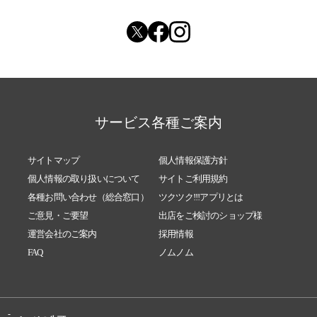
2023/08/12
「助けてほしい」って言えてますか？
2023/06/10
第10回マルシェを開催致します
2023/05/21
６月のフォルトゥーナ名古屋
2023/05/12
マルシェのご案内
2023/04/09
お洗濯教室 初開催します
サービス各種ご案内
2023/03/15
フォルトゥーナ名古屋のマルシェのご案内
2023/03/03
【春のマルシェ】ご案内
サイトマップ
個人情報保護方針
2023/01/29
2月も賑やかなフォルトゥーナ名古屋へ
個人情報の取り扱いについて
サイトご利用規約
2023/01/28
2月も賑やかなフォルトゥーナ名古屋へ
各種お問い合わせ（総合窓口）
ツクツク!!!アプリとは
ご意見・ご要望
出店をご検討のショップ様
2023/01/14
冷え対策とお知らせフォルトゥーナ名古屋
運営会社のご案内
採用情報
2023/01/05
今年もよろしくお願いいたします。
FAQ
ノムノム
2022/12/29
年末年始も元気に過ごしましょう！
2022/12/18
フォルトゥーナ名古屋の2023年１月の予定は
2022/11/26
人に言う言葉と自分にいう言葉
-