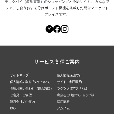
チョクバイ（産地直送）
のショッピングと予約サイト。
みんなで
代、跳ね上がっていませんか？
シェアし合う
おすそ分けポイント機能
を搭載した総合マーケット
2021/01/18
【ケイズエアシステム】アパート経営の大家
プレイスです。
さん！安心してください！
2021/01/11
【ケイズエアシステム】エアコンのフィルタ
ーはいつ掃除しましたか？。
2021/01/04
【ケイズエアシステム】新年あけましておめ
でとうございます。今年もお得情報をお伝え
していきます。
サービス各種ご案内
2020/12/17
【ケイズエアシステム】締め切り間近！12/2８
新型コロナウィルス感染予防対策補助金事業
のご案内です。
サイトマップ
個人情報保護方針
2020/11/14
ケイズエアシステムです。新型コロナウィル
個人情報の取り扱いについて
サイトご利用規約
ス感染予防対策補助金事業のご案内です。事
各種お問い合わせ（総合窓口）
ツクツク!!!アプリとは
業者向け！！
ご意見・ご要望
出店をご検討のショップ様
2020/10/19
ケイズエアシステムです。新型コロナウィル
運営会社のご案内
採用情報
ス感染予防対策補助金事業のご案内です。八
FAQ
ノムノム
王子市内事業者向け