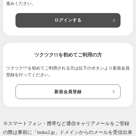
進みください。
ている？ 罰則もある！？
2022/02/20
エアコン屋で独立開業！？ 個人事業主とし
ログインする
てスタートしてから「やるべきこと５選」
2022/02/13
知らないと損？「新型コロナ対策補助金」延
長しています！！詳細はぜひお問い合わせ
を！！
ツクツク!!!を初めてご利用の方
2021/12/18
締め切り間近！！中小企業向けコロナ対策補
助金！！オフィスや店舗の環境改善を補助金
ツクツク!!!を初めてご利用される方は
以下のボタンより新規会員
で！！
登録を行ってください。
2021/11/07
ケイズエアシステムです。今の時期 エアコ
ンのコンセントは抜く？抜かない？
新規会員登録
2021/09/13
緊急事態宣言解除後の対策は、万全ですか？
中小企業向け！補助金でオフィスや店舗の空
調を整えましょう！！
2021/09/06
【ケイズエアシステム】夏場の「繁忙期以
※スマートフォン・携帯など通信キャリアメールをご登録
外」のエアコン屋さんは、何して稼いでる？
の際は事前に「tsuku2.jp」ドメインからのメールを受信出来