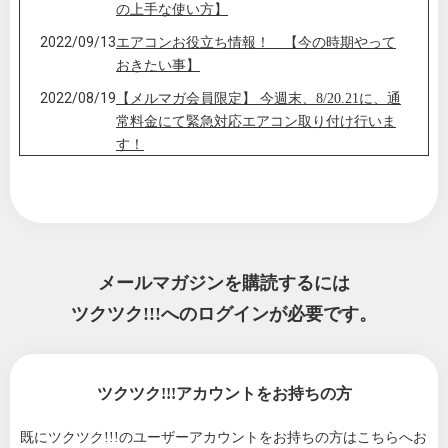
の上手な使い方】
2022/09/13
エアコンお役立ち情報！ 【今の時期やって
おきたい事】
2022/08/19
【メルマガ会員限定】 今週末、8/20.21に、通
常料金にて緊急対応エアコン取り付け行いま
す！
2022/08/02
猛暑日連続緊急対応します！エアコンにお困
りの方ご相談ください！在庫あります！！
2022/06/01
緊急のご案内！！今年2022年は、エアコン不
足？！ 今のうちに対策を。買い替えだけじ
ゃない方法をお伝
メールマガジンを購読するには
2022/05/21
ツクツク!!!へのログインが必要です。
中小企業省エネ改修等推進事業補助制度（省
エネ補助金）開始！！エアコンを安く導入可
能
2022/05/01
エアコンクリーニング いつやるの？ 時期
ツクツク!!!アカウントをお持ちの方
とタイミングは？
既にツクツク!!!のユーザーアカウントをお持ちの方は
こちらへお
2022/04/20
業務用エアコンは、定期点検が義務付けられ