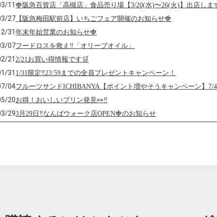
03/11
🍓阪急百貨店「高槻店」食品売り場【3/20(水)〜26(火)】出店しま
03/27
【阪急梅田駅前店】いちごフェア開催のお知らせ🍓
12/31
年末年始営業のお知らせ🍓
03/07
フードロスを救え‼️「オリーブオイル」
02/21
2/21お買い得情報です🛒
01/31
1/31限定‼️23:59までの全員プレゼントキャンペーン！
07/04
フルーツサンドICHIBANYA【ポイント増やそうキャンペーン】7/
05/20
お得！おいしいプリン発見👀‼️
03/29
3月29日‼︎なんばウォーク店OPEN🍓のお知らせ
02/24
NEW SHOP オープンいたしました🍓《近鉄百貨店東大阪店》
12/01
お得！キャベツ1箱8玉入り400円(税込)👛
11/28
お得！キャベツ1箱8玉入り400円(税込)👛
06/22
メルマガ会員さま【プレゼント企画】6/30マデ🎁
04/06
コロナに負けるな‼︎シリーズvol.1
01/18
2020年催事出店にお知らせ♪
08/09
お盆休みのお知らせ🍉