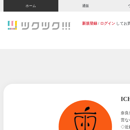
ホーム
通販
新規登録
/
ログイン
してお
IC
奈良
営な
◇近鉄