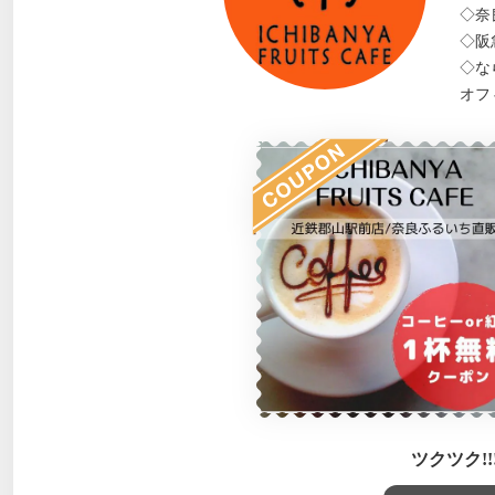
◇奈良
◇阪急
◇なら
オフ
ツクツク!