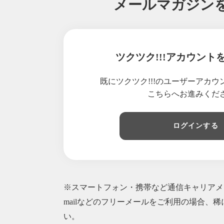
メールマガジン
2019/
2019/
2019/
2019/
ツクツク!!!アカウント
2019/
2019/
既にツクツク!!!のユーザーアカ
2019/
こちらへお進みくだ
2019/
2019/
ログインする
2018/
2018/
2018/
2018/
※スマートフォン・携帯など通信キャリアメー
2018/
2018/
mailなどのフリーメールをご利用の場合、稀
2018/
い。