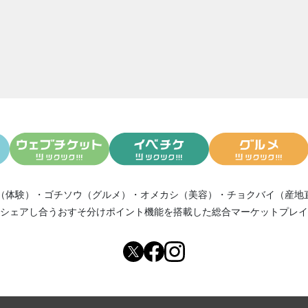
08/15
8/16(木)メルマガ会員さまサービスDAY
06/20
6月21日(木)はメルマガ会員感謝DAY!!
06/04
関西テレビ【フォトぶら】取材を受けました！
06/01
訂正版【近鉄百貨店 橿原店】催事出店のお知らせ
05/31
近鉄百貨店(奈良)催事出店のお知らせ
05/11
奈良のフルーツサンドICHIBANYAニュース
03/19
あべのハルカス催事出店しまっす！
03/11
奈良市に姉妹店オープン！
12/16
12/16.17橿原近鉄百貨店に出店
09/03
奈良県民ならだれもが知っている・・・
（体験）
・
ゴチソウ（グルメ）
・
オメカシ（美容）
・
チョクバイ（産地
シェアし合う
おすそ分けポイント機能
を搭載した総合マーケットプレイ