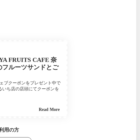
FRUITS CAFE 奈
のフルーツサンドとご
ウェブクーポンをプレゼント中で
奈良ふるいち店の店頭にてクーポンを
Read More
ーor紅茶を1杯無料でご注文いただ
けできません。クーポンボックスにあ
ご利用の方