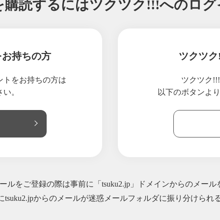
を購読するには
ツクツク!!!へのロ
08/07
ローカルネタ！！ラジオ大阪に電話出演(笑)
05/19
駅ナカ【京阪枚方市駅】出店中です♬
04/30
本日4/30《梅田阪急百貨店》催事出店最終日にお知らせ。
04/25
梅田阪急百貨店/催事出店してます！ 4/30マデ
をお持ちの方
ツクツク
04/17
阪神百貨店/催事出店のご案内です♡
04/09
【ICHIBANYA FRUITS CAFE/生駒店】4/10 OPEN!!
ウントをお持ちの方は
ツクツク!
03/28
百貨店催事出店＆イチオシ「マカロン」のお知らせ♪
さい。
以下のボタンよ
03/17
3/17(日)大丸心斎橋店/催事出店中
01/30
阪神百貨店バレンタイン催事出店いたします！
12/31
ご挨拶でございます♫
12/01
【近鉄百貨店/橿原店】催事出店中です♫
11/21
大阪のみなさーーーーん♫♫
10/11
近鉄百貨店/橿原店 催事出店お知らせ
ルをご登録の際は事前に「tsuku2.jp」ドメインからのメー
09/30
9/30(日)臨時休業のお知らせ
09/19
にtsuku2.jpからのメールが迷惑メールフォルダに振り分け
催事出店【阪神百貨店】スタート！
08/23
【近鉄百貨店/奈良ファミリー店】8/22〜催事出店中です！