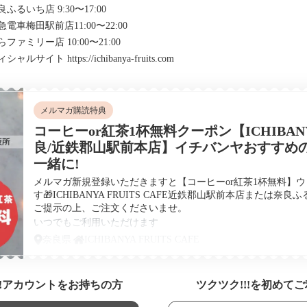
ふるいち店 9:30〜17:00
電車梅田駅前店11:00〜22:00
ファミリー店 10:00〜21:00
ィシャルサイト
https://ichibanya-fruits.com
メルマガ購読特典
コーヒーor紅茶1杯無料クーポン【ICHIBANYA 
良/近鉄郡山駅前本店】イチバンヤおすすめ
一緒に!
メルマガ新規登録いただきますと【コーヒーor紅茶1杯無料】
す🎁ICHIBANYA FRUITS CAFE近鉄郡山駅前本店または
ご提示の上、ご注文くださいませ。
いつでもご利用いただけます
奈良県
ICHIBANYA FRUITS CAFE
【利用条件】
店頭でご注文の際に、クーポンをご提示くださいませ。コーヒ
けます。 【注意】クーポンのスクリーンショットではお受
るデジタルクーポンのご提示をお願いいたします。
!!アカウントをお持ちの方
ツクツク!!!を初めて