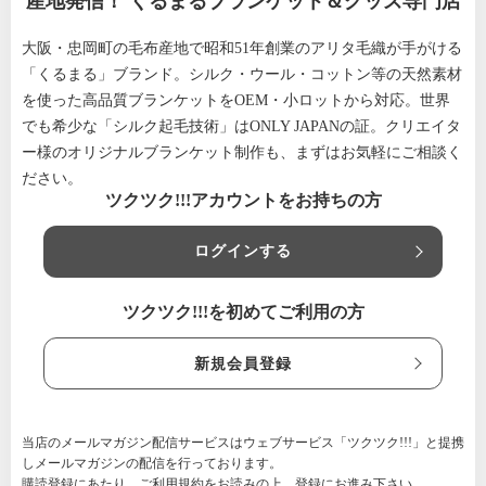
産地発信！ くるまるブランケット＆グッズ専門店
大阪・忠岡町の毛布産地で昭和51年創業のアリタ毛織が手がける
「くるまる」ブランド。シルク・ウール・コットン等の天然素材
を使った高品質ブランケットをOEM・小ロットから対応。世界
でも希少な「シルク起毛技術」はONLY JAPANの証。クリエイタ
ー様のオリジナルブランケット制作も、まずはお気軽にご相談く
ださい。
ツクツク!!!アカウントをお持ちの方
ログインする
ツクツク!!!を初めてご利用の方
新規会員登録
当店のメールマガジン配信サービスはウェブサービス「ツクツク!!!」と提携
しメールマガジンの配信を行っております。
購読登録にあたり、
ご利用規約
をお読みの上、登録にお進み下さい。