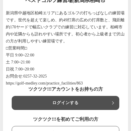
ベストゴルフ練習場|新潟県柏崎市
新潟県中越地区柏崎エリアにあるゴルフの打ちっぱなしの練習場
です。世代を超えて楽しめ、約49打席の広めの打席数と、飛距離
約170ヤードで幅広いクラブでの練習に対応しています。柏崎市
内や近隣からも訪れやすい場所です。初心者から上級者まで沢山
の方が利用しやすい練習場です。
□営業時間□
平日 9:00~22:00
土 7:00~21:00
日祝 7:00~20:00
お問合せ:0257-32-2025
https://golf-medley.com/practice_facilities/863
ツクツク!!!アカウントをお持ちの方
ログインする
ツクツク!!!を初めてご利用の方