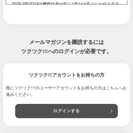
2026/08/01
FBA機構代表が年に1度だけ直々にお伝えする
「バランスケアテクノロジーイントロダクシ
ョンセミナー」
2026/07/30
8月度「バランスケアテクノロジーオンライン
セミナー」〜足のねんざへのバランスケア対
応〜
メールマガジンを購読するには
2026/07/29
ツクツク!!!へのログインが必要です。
明後日開催バランスケアテクノロジーオンラ
インセミナーのご案内 テーマ『バランスケ
アシューズ』
2026/07/27
８月９日開催「足元から創る未来の健康フェ
ツクツク!!!アカウントをお持ちの方
スタ」
既にツクツク!!!のユーザーアカウントをお持ちの方は
こちらへお
2026/07/24
バランスケアテクノロジーオンラインセミナ
進みください。
ー 〜歩く未来を支える「バランスケアシュ
ーズ」〜
ログインする
2026/07/23
「足元から創る未来の健康フェスタ」開催の
ご案内
2026/07/22
「フット＆ボディバランスアジャスター養成