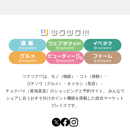
2026/06/23
「足元から創る未来の健康フェスタ」開催の
ご案内
2026/06/18
7月度「バランスケアテクノロジーオンライン
セミナー」のご案内
2026/06/16
6月開催 「バランスケアテクノロジー イント
ロダクションセミナー」のご案内
2026/06/12
6月24日開催『バランスケアテクノロジーオン
ラインセミナー』のご案内
2026/06/10
「足元から創る未来の健康フェスタ」開催の
ツクツク!!!は、
モノ（物販）
・
コト（体験）
・
ご案内
ゴチソウ（グルメ）
・
オメカシ（美容）
・
2026/06/09
6月開催「バランスケアテクノロジーオンライ
チョクバイ（産地直送）
のショッピングと予約サイト。
みんなで
ンセミナー」のご案内
シェアし合う
おすそ分けポイント機能
を搭載した総合マーケット
2026/06/04
6月11日開催「バランスケアテクノロジーオン
プレイスです。
ラインセミナー」のご案内
2026/05/30
『足の健康フェスタ』in山口下関 6月7日(日)開
催！