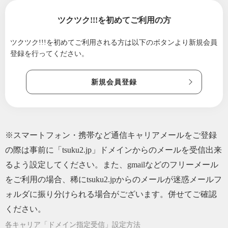
ワークショップ in 福岡・博多」
ツクツク!!!を初めてご利用の方
2026/07/21
7月開催「バランスケアテクノロジーイントロ
ダクションセミナー」のご案内
ツクツク!!!を初めてご利用される方は
以下のボタンより新規会員
2026/07/19
登録を行ってください。
「FBAスキルアップワークショップ&何でもリ
クエスト別バランスケア対応」平日イレギュ
ラー開催のご案内
新規会員登録
2026/07/17
バランスケアテクノロジーオンラインセミナ
ー
2026/07/15
8月12日開催 「バランスケアテクノロジーオン
ラインセミナー」のご案内
※スマートフォン・携帯など通信キャリアメールをご登録
の際は事前に「tsuku2.jp」ドメインからのメールを受信出来
2026/07/14
「足元から創る未来の健康フェスタ」開催の
ご案内
るよう設定してください。また、gmailなどのフリーメール
をご利用の場合、稀にtsuku2.jpからのメールが迷惑メールフ
2026/07/09
8月9日開催「足元から創る未来の健康フェス
タ」のご案内
ォルダに振り分けられる場合がございます。併せてご確認
2026/07/02
「フット＆ボディバランスアジャスター養成
ください。
ワークショップ in 福岡・博多」
各キャリア「ドメイン指定受信」設定方法