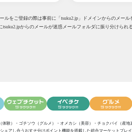
すーさんの学校】第３条＝体（３）胆力
すーさんの学校】第３条＝体（２）総合力
ルをご登録の際は事前に「tsuku2.jp」ドメインからのメー
すーさんの学校】第３条＝体（１）人間力
にtsuku2.jpからのメールが迷惑メールフォルダに振り分け
すーさんの学校】第３条＝体（たい）
すーさんの学校】第２条＝技（３）諦めない
すーさんの学校】第２条＝技（２）媚びない
すーさんの学校】第２条＝技（１）ブレない
すーさんの学校】第２条＝技（ぎ）
すーさんの学校】第1条＝心（３）アクション
すーさんの学校】第1条＝心（２）パッション
すーさんの学校】第1条＝心（１）ビジョン
すーさんの学校】優れたリーダーの３条件
すーさんの学校】薫化（くんか）
すーさんの学校】台風に学ぶ
すーさんの学校】一口吃不成个胖子
（体験）
・
ゴチソウ（グルメ）
・
オメカシ（美容）
・
チョクバイ（産地
すーさんの学校】人の振り見て我が振り見習え
シェアし合う
おすそ分けポイント機能
を搭載した総合マーケットプレイ