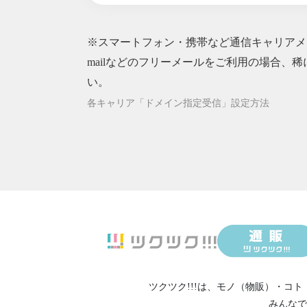
2026/07/09
４３４【
2026/07/08
４３３【
※スマートフォン・携帯など通信キャリアメー
2026/07/07
４３２【
2026/07/06
mailなどのフリーメールをご利用の場合、稀
４３１【
2026/07/05
４３０【
い。
2026/07/04
４２９【
各キャリア「ドメイン指定受信」設定方法
2026/07/03
４２８【
2026/07/02
４２７【
2026/07/01
４２６【
2026/06/30
４２５【
2026/06/29
４２４【
2026/06/28
４２３【
2026/06/27
４２２【
2026/06/26
４２１【
2026/06/25
４２０【
ツクツク!!!は、
モノ（物販）
・
コト
2026/06/24
４１９【
みんなで