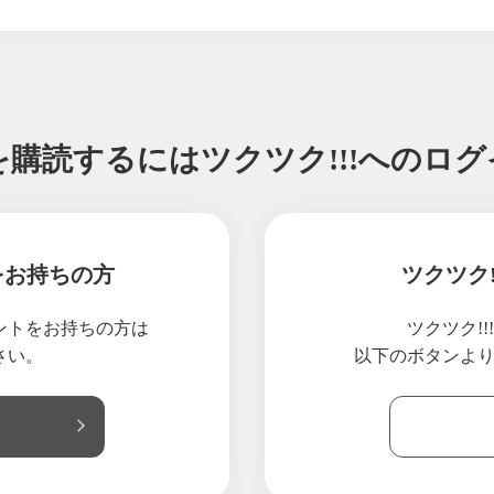
すーさんの学校】労働ではなく喜働
すーさんの学校】物の見方を変える感性
すーさんの学校】本気なら口に出して言う
すーさんの学校】世界で一番謝る日本人
すーさんの学校】掃除は最も簡単な修行法
を購読するには
ツクツク!!!へのロ
すーさんの学校】世渡りの秘宝
すーさんの学校】うまい話には裏がある
すーさんの学校】縁尋機妙・多逢聖因
すーさんの学校】日本の本当の大黒柱は庶民
をお持ちの方
ツクツク
すーさんの学校】現状維持は維持ではない
すーさんの学校】「嫌い」よりも「苦手」
ウントをお持ちの方は
ツクツク!
すーさんの学校】時務を識る者は俊傑に在り
さい。
以下のボタンよ
すーさんの学校】子どもたちの姿を見たら・・・
すーさんの学校】苦難は苦難 それから・・・
すーさんの学校】成功する人は必ず知っている「10回に1回」の法則
すーさんの学校】「優れたリーダーの3条件」のまとめ