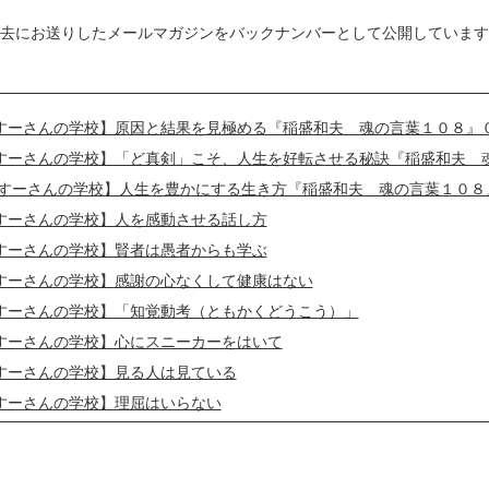
去にお送りしたメールマガジンをバックナンバーとして公開しています
すーさんの学校】原因と結果を見極める『稲盛和夫 魂の言葉１０８』
すーさんの学校】「ど真剣」こそ、人生を好転させる秘訣『稲盛和夫 
【すーさんの学校】人生を豊かにする生き方『稲盛和夫 魂の言葉１０８
すーさんの学校】人を感動させる話し方
すーさんの学校】賢者は愚者からも学ぶ
すーさんの学校】感謝の心なくして健康はない
すーさんの学校】「知覚動考（ともかくどうこう）」
すーさんの学校】心にスニーカーをはいて
すーさんの学校】見る人は見ている
すーさんの学校】理屈はいらない
すーさんの学校】徹底的に見る
すーさんの学校】失敗の3要素