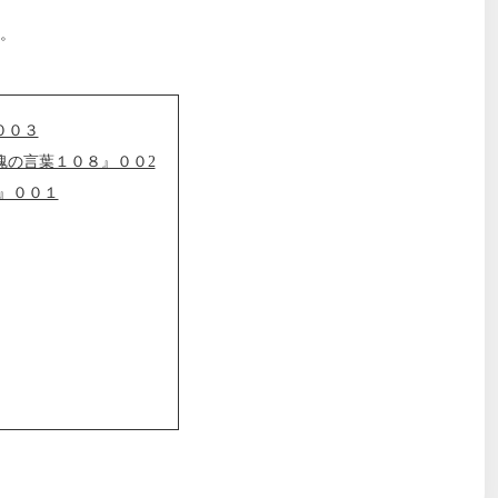
。
００３
魂の言葉１０８』００2
』００１