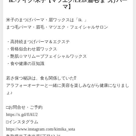
ik.-アイク-米子【マツエク/LED/眉毛/まつげパー
マ】
米子のまつげパーマ・眉ワックスは「ik. 」
まつ毛パーマ・眉毛・マツエク・フェイシャルサロン
・高持続まつげパーマ＆エクステ
・骨格似合わせ眉ワックス
・艶肌☆マリムーブフェイシャルワックス
・食や健康の豆知識
若さ保つ秘訣は、食も関係していた⁉︎
アラフォーオーナーと一緒に美容を楽しみながら健康になりまし
ょ♪
□お問合せ・ご予約
https://x.gd/flAU2
□インスタグラム
https://www.instagram.com/kimika_sota