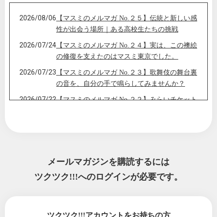
2026/08/06
【マスミのメルマガ No.２５】伝統と新しい感
性が出会う場所｜ある高校生たちの挑戦
2026/07/24
【マスミのメルマガ No.２４】実は、この襖絵
の修復を支えたのはマスミ東京でした。
2026/07/23
【マスミのメルマガ No.２３】歌舞伎の舞台裏
の音を、自分の手で鳴らしてみませんか？
2026/07/22
【マスミのメルマガ No.２２】みらいチケット
｜応援が、はじめて子どもたちに届きまし
た。
2026/07/13
【マスミのメルマガ No.２１】未来へ手渡した
いのは、 日本文化ではなく「職人文化」で
す。
メールマガジンを購読するには
2026/07/10
ツクツク!!!へのログインが必要です。
【マスミのメルマガ No.２０】 「MASUMI PL
US FAIR 2026」のご案内
2026/06/08
【マスミのメルマガ No.１９】体験教室｜自分
で漉いた和紙が、世界にひとつの掛軸作品
ツクツク!!!アカウントをお持ちの方