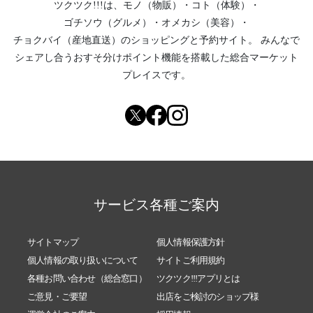
ツクツク!!!は、
モノ（物販）
・
コト（体験）
・
祭セール !!!』のご案内
ゴチソウ（グルメ）
・
オメカシ（美容）
・
2025/11/11
[M +からのお知らせです] 藤山順二個展「藁と
チョクバイ（産地直送）
のショッピングと予約サイト。
みんなで
和紙の創作展」開催及び体験教室のお知らせ
シェアし合う
おすそ分けポイント機能
を搭載した総合マーケット
2025/05/07
ジブリ展に移動型茶室が展示されています。
プレイスです。
2025/01/28
〈M＆MP（マスミ＆マスミプラス）ECショッ
プ〉開店！1/31までの期間限定アプリクーポン
のお知らせ
サービス各種ご案内
サイトマップ
個人情報保護方針
個人情報の取り扱いについて
サイトご利用規約
各種お問い合わせ（総合窓口）
ツクツク!!!アプリとは
ご意見・ご要望
出店をご検討のショップ様