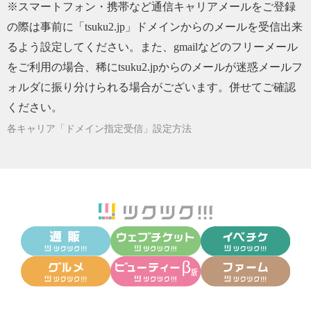
す！
※スマートフォン・携帯など通信キャリアメールをご登録
の際は事前に「tsuku2.jp」ドメインからのメールを受信出来
2026/03/23
【マスミのメルマガ No.１１】新作！手のひら
から整う、自然素材の手袋
るよう設定してください。また、gmailなどのフリーメール
をご利用の場合、稀にtsuku2.jpからのメールが迷惑メールフ
2026/03/06
【マスミのメルマガ No.１０】体験教室のお知
らせ｜金銀箔特別講座
ォルダに振り分けられる場合がございます。併せてご確認
2026/02/10
【マスミのメルマガ No.９】M+｜乾燥する季
ください。
節に最適！プロポリススプレー・ハーモニー
各キャリア「ドメイン指定受信」設定方法
スプレー
2026/02/04
【マスミのメルマガ No.８】M+からお知らせ
｜ひな祭りの準備に豆雛はいかがですか?
2026/01/29
【マスミのメルマガ No.７】M+からお知らせ
｜M+についてのご紹介
2026/01/21
［コラム］マスミのつぶやき……美濃で、見
覚えのある和紙に出会いました！
2026/01/05
新年明けましておめでとうございます！
2025/12/26
「年末年始の営業予定」と『大・大・大感謝