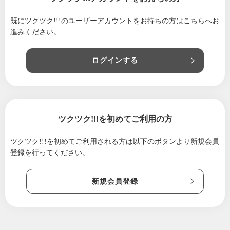
に！
既にツクツク!!!のユーザーアカウントをお持ちの方は
こちらへお
2026/05/21
【マスミのメルマガ No.１８】お知らせ｜今週
進みください。
土曜の休業のお知らせ／7月開催・笛と鼓、金
銀箔の教室
ログインする
2026/05/13
【マスミのメルマガ No.１７】中止のお知らせ
｜5月15日(金)金銀箔体験教室
2026/05/08
【マスミのメルマガ No.１６】お知らせ｜5/15
(金)開催・金銀箔体験教室のご案内
ツクツク!!!を初めてご利用の方
2026/04/27
【マスミのメルマガ No.１５】お知らせ｜裂地
展示即売会ありがとうございました！！
ツクツク!!!を初めてご利用される方は
以下のボタンより新規会員
2026/04/23
登録を行ってください。
【マスミのメルマガ No.1４】お知らせ｜裂地
展示即売会が始まります！！
2026/04/20
【マスミのメルマガ No.１３】お知らせ｜春の
新規会員登録
感謝セール開催中！
2026/04/08
【マスミのメルマガ No.１２】お知らせ｜オン
ライン決算セール・裂地展示即売会を行いま