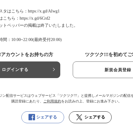
スタはこちら：
https://x.gd/AIwg1
はこちら：
https://x.gd/6Crd2
ットペッパーの掲載は終了いたしました。
間：10:00~22:00(最終受付20:00)
!!アカウントをお持ちの方
ツクツク!!!を初めて
ログインする
新規会員登録
ジン配信サービスはウェブサービス「ツクツク!!!」と提携しメールマガジンの配信
購読登録にあたり、
ご利用規約
をお読みの上、登録にお進み下さい。
シェアする
シェアする