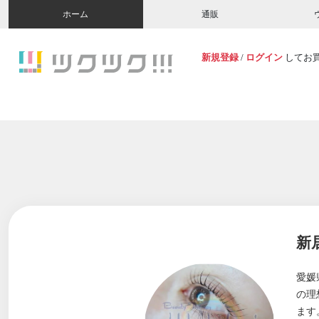
ホーム
通販
新規登録
/
ログイン
してお
新居
愛媛
の理
ます