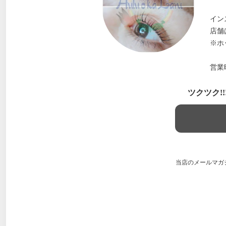
イン
店舗
※ホ
営業時
ツクツク!
当店のメールマガ