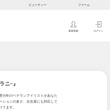
ビューティー
ファーム
新規登録
ログイン
カラニ~』
歴16年のベテランアイリストがあなた
ーションの多さ、左右差にも対応して
けてます。