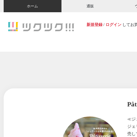
ホーム
通販
新規登録
/
ログイン
してお
Pât
≪ジ
ジェ
売し