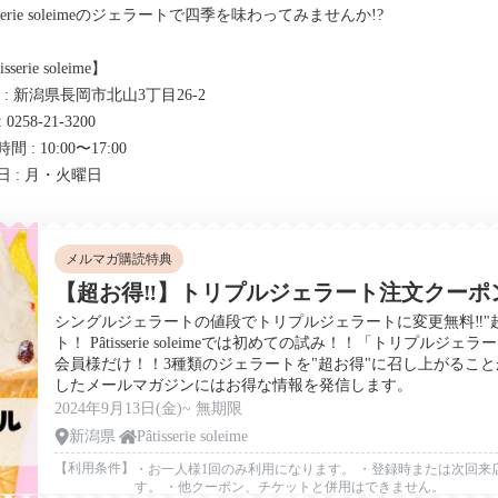
isserie soleimeのジェラートで四季を味わってみませんか!?
sserie soleime】
 : 新潟県長岡市北山3丁目26-2
: 0258-21-3200
間 : 10:00〜17:00
日 : 月・火曜日
メルマガ購読特典
【超お得‼️】トリプルジェラート注文クーポ
シングルジェラートの値段でトリプルジェラートに変更無料‼︎"
ト！ Pâtisserie soleimeでは初めての試み！！「トリプル
会員様だけ！！3種類のジェラートを"超お得"に召し上がるこ
したメールマガジンにはお得な情報を発信します。
2024年9月13日(金)~ 無期限
新潟県
Pâtisserie soleime
【利用条件】
・お一人様1回のみ利用になります。 ・登録時または次回来
す。 ・他クーポン、チケットと併用はできません。