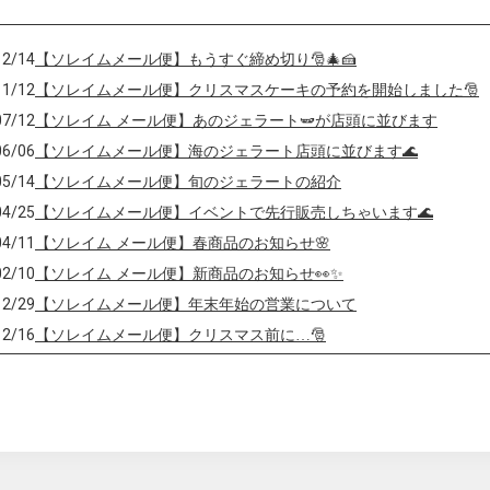
12/14
【ソレイムメール便】もうすぐ締め切り🎅🎄🍰
11/12
【ソレイムメール便】クリスマスケーキの予約を開始しました🎅
07/12
【ソレイム メール便】あのジェラート🫛が店頭に並びます
06/06
【ソレイムメール便】海のジェラート店頭に並びます🌊
05/14
【ソレイムメール便】旬のジェラートの紹介
04/25
【ソレイムメール便】イベントで先行販売しちゃいます🌊
04/11
【ソレイム メール便】春商品のお知らせ🌸
02/10
【ソレイム メール便】新商品のお知らせ👀✨
12/29
【ソレイムメール便】年末年始の営業について
12/16
【ソレイムメール便】クリスマス前に…🎅
12/07
クリスマス準備はソレイムでしませんか？🎅🍰
11/08
🍨ソレイム🍨〜ジェラートをお得に食べよう〜