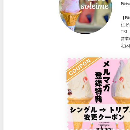
Pât
【Pâti
住 所
TEL 
営業時
定休