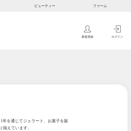
ビューティー
ファーム
新規登録
ログイン
）です。1年を通じてジェラート、お菓子を販
り揃えています。