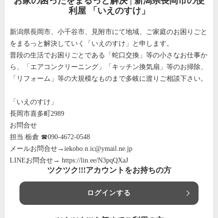
お家の困ったをまるっと解決 | 新潟県長岡市の便
利屋 「いえのすけ」
新潟県長岡市、小千谷市、見附市にて地域、ご家庭のお困りごと
をまるっと解決していく「いえのすけ」と申します。
普段の生活でお困りごとである「蛇口交換」等の小さなお仕事か
ら、「エアコンクリーニング」「キッチン換気扇」等のお掃除、
「リフォーム」等の大規模なものまで多岐に渡りご相談下さい。
「いえのすけ」
長岡市喜多町2989
お問合せ
担当:栃倉 ☎090-4672-0548
メールお問合せ→
iekobo.n.ic@ymail.ne.jp
LINEお問合せ→
https://lin.ee/N3pqQXaJ
ツクツク!!!アカウントをお持ちの方
ログインする